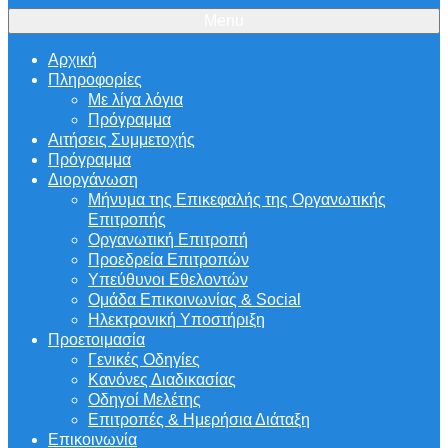
Menu
Αρχική
Πληροφορίες
Με λίγα λόγια
Πρόγραμμα
Αιτήσεις Συμμετοχής
Πρόγραμμα
Διοργάνωση
Μήνυμα της Επικεφαλής της Οργανωτικής
Επιτροπής
Οργανωτική Επιτροπή
Προεδρεία Επιτροπών
Υπεύθυνοι Εθελοντών
Ομάδα Επικοινωνίας & Social
Ηλεκτρονική Υποστήριξη
Προετοιμασία
Γενικές Οδηγίες
Κανόνες Διαδικασίας
Οδηγοί Μελέτης
Επιτροπές & Ημερήσια Διάταξη
Επικοινωνία