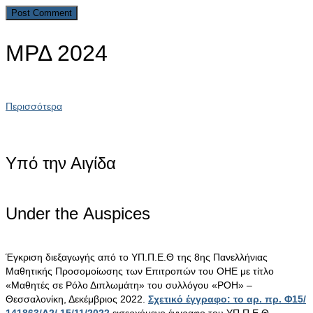
ΜΡΔ 2024
Περισσότερα
Υπό την Αιγίδα
Under the Αuspices
Έγκριση διεξαγωγής από το ΥΠ.Π.Ε.Θ της 8ης Πανελλήνιας
Μαθητικής Προσομοίωσης των Επιτροπών του ΟΗΕ με τίτλο
«Μαθητές σε Ρόλο Διπλωμάτη» του συλλόγου «ΡΟΗ» –
Θεσσαλονίκη, Δεκέμβριος 2022.
Σχετικό έγγραφο: το αρ. πρ. Φ15/
141863/Δ2/ 15/11/2022
εισερχόμενο έγγραφο του ΥΠ.Π.Ε.Θ.