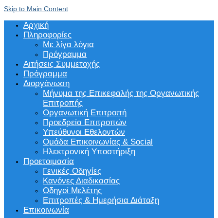
Skip to Main Content
Αρχική
Πληροφορίες
Με λίγα λόγια
Πρόγραμμα
Αιτήσεις Συμμετοχής
Πρόγραμμα
Διοργάνωση
Μήνυμα της Επικεφαλής της Οργανωτικής
Επιτροπής
Οργανωτική Επιτροπή
Προεδρεία Επιτροπών
Υπεύθυνοι Εθελοντών
Ομάδα Επικοινωνίας & Social
Ηλεκτρονική Υποστήριξη
Προετοιμασία
Γενικές Οδηγίες
Κανόνες Διαδικασίας
Οδηγοί Μελέτης
Επιτροπές & Ημερήσια Διάταξη
Επικοινωνία