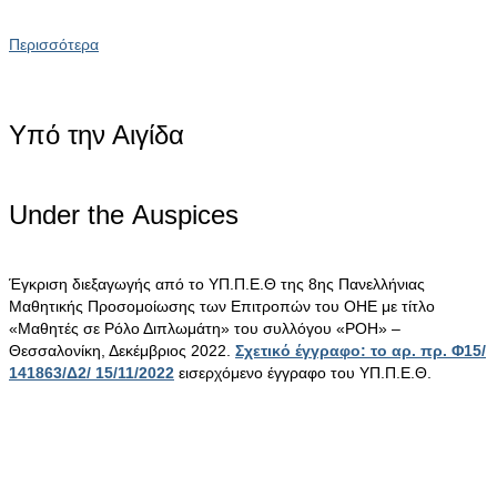
Περισσότερα
Υπό την Αιγίδα
Under the Αuspices
Έγκριση διεξαγωγής από το ΥΠ.Π.Ε.Θ της 8ης Πανελλήνιας
Μαθητικής Προσομοίωσης των Επιτροπών του ΟΗΕ με τίτλο
«Μαθητές σε Ρόλο Διπλωμάτη» του συλλόγου «ΡΟΗ» –
Θεσσαλονίκη, Δεκέμβριος 2022.
Σχετικό έγγραφο: το αρ. πρ. Φ15/
141863/Δ2/ 15/11/2022
εισερχόμενο έγγραφο του ΥΠ.Π.Ε.Θ.