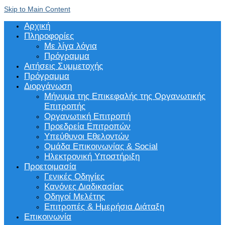
Skip to Main Content
Αρχική
Πληροφορίες
Με λίγα λόγια
Πρόγραμμα
Αιτήσεις Συμμετοχής
Πρόγραμμα
Διοργάνωση
Μήνυμα της Επικεφαλής της Οργανωτικής
Επιτροπής
Οργανωτική Επιτροπή
Προεδρεία Επιτροπών
Υπεύθυνοι Εθελοντών
Ομάδα Επικοινωνίας & Social
Ηλεκτρονική Υποστήριξη
Προετοιμασία
Γενικές Οδηγίες
Κανόνες Διαδικασίας
Οδηγοί Μελέτης
Επιτροπές & Ημερήσια Διάταξη
Επικοινωνία