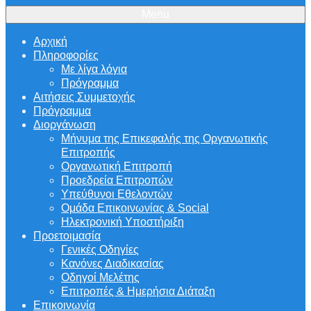
Menu
Αρχική
Πληροφορίες
Με λίγα λόγια
Πρόγραμμα
Αιτήσεις Συμμετοχής
Πρόγραμμα
Διοργάνωση
Μήνυμα της Επικεφαλής της Οργανωτικής
Επιτροπής
Οργανωτική Επιτροπή
Προεδρεία Επιτροπών
Υπεύθυνοι Εθελοντών
Ομάδα Επικοινωνίας & Social
Ηλεκτρονική Υποστήριξη
Προετοιμασία
Γενικές Οδηγίες
Κανόνες Διαδικασίας
Οδηγοί Μελέτης
Επιτροπές & Ημερήσια Διάταξη
Επικοινωνία