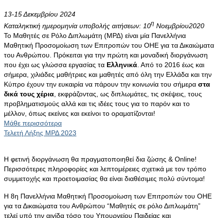
13-15 Δεκεμβρίου 2024
η
Καταληκτική ημερομηνία υποβολής αιτήσεων: 10
Νοεμβρίου2020
Το Μαθητές σε Ρόλο Διπλωμάτη (ΜΡΔ) είναι μία Πανελλήνια
Μαθητική Προσομοίωση των Επιτροπών του ΟΗΕ για τα Δικαιώματα
του Ανθρώπου. Πρόκειται για την πρώτη και μοναδική διοργάνωση
που έχει ως γλώσσα εργασίας τα
Ελληνικά
. Από το 2016 έως και
σήμερα, χιλιάδες μαθήτριες και μαθητές από όλη την Ελλάδα και την
Κύπρο έχουν την ευκαιρία να πάρουν την κοινωνία του σήμερα
στα
δικά τους χέρια
, εκφράζοντας, ως διπλωμάτες, τις σκέψεις, τους
προβληματισμούς αλλά και τις ιδέες τους για το παρόν και το
μέλλον, όπως εκείνες και εκείνοι το οραματίζονται!
Μάθε περισσότερα
Τελετή Λήξης ΜΡΔ 2023
Η φετινή διοργάνωση θα πραγματοποιηθεί δια ζώσης & Online!
Περισσότερες πληροφορίες και λεπτομέρειες σχετικά με τον τρόπο
συμμετοχής και προετοιμασίας θα είναι διαθέσιμες πολύ σύντομα!
Η 8η Πανελλήνια Μαθητική Προσομοίωση των Επιτροπών του ΟΗΕ
για τα Δικαιώματα του Ανθρώπου “Μαθητές σε ρόλο Διπλωμάτη”
τελεί υπό την αιγίδα τόσο του Υπουργείου Παιδείας και