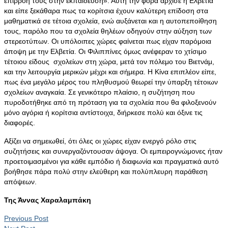
επιρροή τους στην εκπαίδευση». Αυτή την φορά άρχισε η Ελβετία
και είπε ξεκάθαρα πως τα κορίτσια έχουν καλύτερη επίδοση στα
μαθηματικά σε τέτοια σχολεία, ενώ αυξάνεται και η αυτοπεποίθηση
τους, παρόλο που τα σχολεία θηλέων οδηγούν στην αύξηση των
στερεοτύπων. Οι υπόλοιπες χώρες φαίνεται πως είχαν παρόμοια
άποψη με την Ελβετία. Οι Φιλιππίνες όμως ανέφεραν το χτίσιμο
τέτοιου είδους σχολείων στη χώρα, μετά τον πόλεμο του Βιετνάμ,
και την λειτουργία μερικών μέχρι και σήμερα. Η Κίνα επιπλέον είπε,
πως ένα μεγάλο μέρος του πληθυσμού θεωρεί την ύπαρξη τέτοιων
σχολείων αναγκαία. Σε γενικότερο πλαίσιο, η συζήτηση που
πυροδοτήθηκε από τη πρόταση για τα σχολεία που θα φιλοξενούν
μόνο αγόρια ή κορίτσια αντίστοιχα, διήρκεσε πολύ και όξινε τις
διαφορές.
Αξίζει να σημειωθεί, ότι όλες οι χώρες είχαν ενεργό ρόλο στις
συζητήσεις και συνεργαζόντουσαν άψογα. Οι εμπειρογνώμονες ήταν
προετοιμασμένοι για κάθε εμπόδιο ή διαφωνία και πραγματικά αυτό
βοήθησε πάρα πολύ στην ελεύθερη και πολύπλευρη παράθεση
απόψεων.
Της Άννας Χαραλαμπάκη
Previous Post