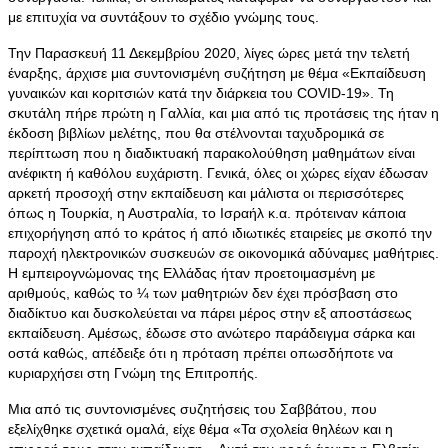
με επιτυχία να συντάξουν το σχέδιο γνώμης τους.
Την Παρασκευή 11 Δεκεμβρίου 2020, λίγες ώρες μετά την τελετή
έναρξης, άρχισε μια συντονισμένη συζήτηση με θέμα «Εκπαίδευση
γυναικών και κοριτσιών κατά την διάρκεια του COVID-19». Τη
σκυτάλη πήρε πρώτη η Γαλλία, και μια από τις προτάσεις της ήταν η
έκδοση βιβλίων μελέτης, που θα στέλνονται ταχυδρομικά σε
περίπτωση που η διαδικτυακή παρακολούθηση μαθημάτων είναι
ανέφικτη ή καθόλου ευχάριστη. Γενικά, όλες οι χώρες είχαν έδωσαν
αρκετή προσοχή στην εκπαίδευση και μάλιστα οι περισσότερες
όπως η Τουρκία, η Αυστραλία, το Ισραήλ κ.α. πρότειναν κάποια
επιχορήγηση από το κράτος ή από ιδιωτικές εταιρείες με σκοπό την
παροχή ηλεκτρονικών συσκευών σε οικονομικά αδύναμες μαθήτριες.
Η εμπειρογνώμονας της Ελλάδας ήταν προετοιμασμένη με
αριθμούς, καθώς το ¼ των μαθητριών δεν έχει πρόσβαση στο
διαδίκτυο και δυσκολεύεται να πάρει μέρος στην εξ αποστάσεως
εκπαίδευση. Αμέσως, έδωσε στο ανώτερο παράδειγμα σάρκα και
οστά καθώς, απέδειξε ότι η πρόταση πρέπει οπωσδήποτε να
κυριαρχήσει στη Γνώμη της Επιτροπής.
Μια από τις συντονισμένες συζητήσεις του Σαββάτου, που
εξελίχθηκε σχετικά ομαλά, είχε θέμα «Τα σχολεία θηλέων και η