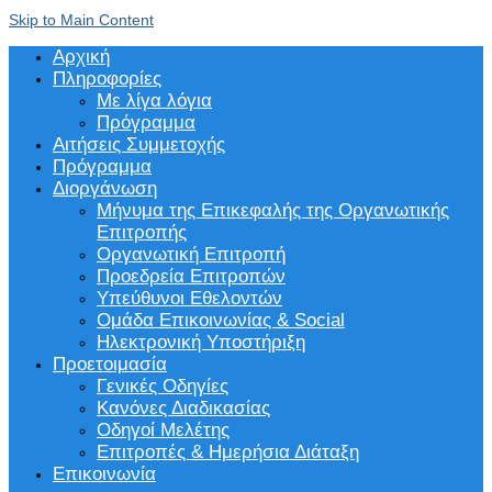
Skip to Main Content
Αρχική
Πληροφορίες
Με λίγα λόγια
Πρόγραμμα
Αιτήσεις Συμμετοχής
Πρόγραμμα
Διοργάνωση
Μήνυμα της Επικεφαλής της Οργανωτικής
Επιτροπής
Οργανωτική Επιτροπή
Προεδρεία Επιτροπών
Υπεύθυνοι Εθελοντών
Ομάδα Επικοινωνίας & Social
Ηλεκτρονική Υποστήριξη
Προετοιμασία
Γενικές Οδηγίες
Κανόνες Διαδικασίας
Οδηγοί Μελέτης
Επιτροπές & Ημερήσια Διάταξη
Επικοινωνία