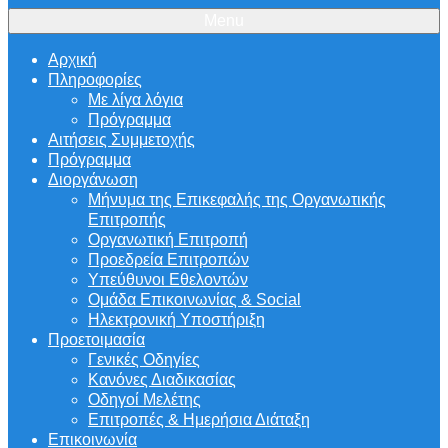
Menu
Αρχική
Πληροφορίες
Με λίγα λόγια
Πρόγραμμα
Αιτήσεις Συμμετοχής
Πρόγραμμα
Διοργάνωση
Μήνυμα της Επικεφαλής της Οργανωτικής
Επιτροπής
Οργανωτική Επιτροπή
Προεδρεία Επιτροπών
Υπεύθυνοι Εθελοντών
Ομάδα Επικοινωνίας & Social
Ηλεκτρονική Υποστήριξη
Προετοιμασία
Γενικές Οδηγίες
Κανόνες Διαδικασίας
Οδηγοί Μελέτης
Επιτροπές & Ημερήσια Διάταξη
Επικοινωνία