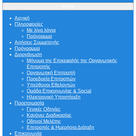
Menu
Αρχική
Πληροφορίες
Με λίγα λόγια
Πρόγραμμα
Αιτήσεις Συμμετοχής
Πρόγραμμα
Διοργάνωση
Μήνυμα της Επικεφαλής της Οργανωτικής
Επιτροπής
Οργανωτική Επιτροπή
Προεδρεία Επιτροπών
Υπεύθυνοι Εθελοντών
Ομάδα Επικοινωνίας & Social
Ηλεκτρονική Υποστήριξη
Προετοιμασία
Γενικές Οδηγίες
Κανόνες Διαδικασίας
Οδηγοί Μελέτης
Επιτροπές & Ημερήσια Διάταξη
Επικοινωνία