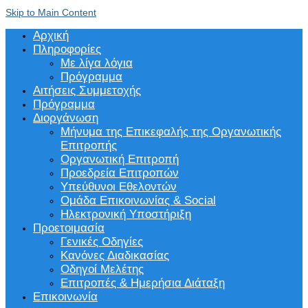
Skip to Main Content
Αρχική
Πληροφορίες
Με λίγα λόγια
Πρόγραμμα
Αιτήσεις Συμμετοχής
Πρόγραμμα
Διοργάνωση
Μήνυμα της Επικεφαλής της Οργανωτικής
Επιτροπής
Οργανωτική Επιτροπή
Προεδρεία Επιτροπών
Υπεύθυνοι Εθελοντών
Ομάδα Επικοινωνίας & Social
Ηλεκτρονική Υποστήριξη
Προετοιμασία
Γενικές Οδηγίες
Κανόνες Διαδικασίας
Οδηγοί Μελέτης
Επιτροπές & Ημερήσια Διάταξη
Επικοινωνία