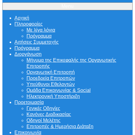
Menu
Αρχική
Πληροφορίες
Με λίγα λόγια
Πρόγραμμα
Αιτήσεις Συμμετοχής
Πρόγραμμα
Διοργάνωση
Μήνυμα της Επικεφαλής της Οργανωτικής
Επιτροπής
Οργανωτική Επιτροπή
Προεδρεία Επιτροπών
Υπεύθυνοι Εθελοντών
Ομάδα Επικοινωνίας & Social
Ηλεκτρονική Υποστήριξη
Προετοιμασία
Γενικές Οδηγίες
Κανόνες Διαδικασίας
Οδηγοί Μελέτης
Επιτροπές & Ημερήσια Διάταξη
Επικοινωνία