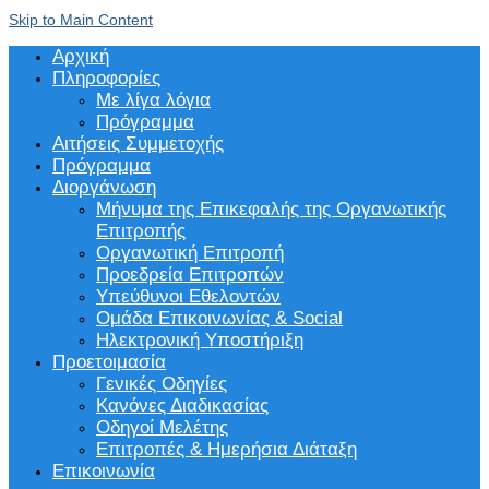
Skip to Main Content
Αρχική
Πληροφορίες
Με λίγα λόγια
Πρόγραμμα
Αιτήσεις Συμμετοχής
Πρόγραμμα
Διοργάνωση
Μήνυμα της Επικεφαλής της Οργανωτικής
Επιτροπής
Οργανωτική Επιτροπή
Προεδρεία Επιτροπών
Υπεύθυνοι Εθελοντών
Ομάδα Επικοινωνίας & Social
Ηλεκτρονική Υποστήριξη
Προετοιμασία
Γενικές Οδηγίες
Κανόνες Διαδικασίας
Οδηγοί Μελέτης
Επιτροπές & Ημερήσια Διάταξη
Επικοινωνία