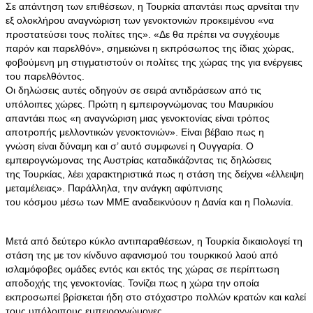
Σε απάντηση των επιθέσεων, η Τουρκία απαντάει πως αρνείται την
εξ ολοκλήρου αναγνώριση των γενοκτονιών προκειμένου «να
προστατεύσει τους πολίτες της». «Δε θα πρέπει να συγχέουμε
παρόν και παρελθόν», σημειώνει η εκπρόσωπος της ίδιας χώρας,
φοβούμενη μη στιγματιστούν οι πολίτες της χώρας της για ενέργειες
του παρελθόντος.
Οι δηλώσεις αυτές οδηγούν σε σειρά αντιδράσεων από τις
υπόλοιπες χώρες. Πρώτη η εμπειρογνώμονας του Μαυρικίου
απαντάει πως «η αναγνώριση μιας γενοκτονίας είναι τρόπος
αποτροπής μελλοντικών γενοκτονιών». Είναι βέβαιο πως η
γνώση είναι δύναμη και σ’ αυτό συμφωνεί η Ουγγαρία. Ο
εμπειρογνώμονας της Αυστρίας καταδικάζοντας τις δηλώσεις
της Τουρκίας, λέει χαρακτηριστικά πως η στάση της δείχνει «έλλειψη
μεταμέλειας». Παράλληλα, την ανάγκη αφύπνισης
του κόσμου μέσω των ΜΜΕ αναδεικνύουν η Δανία και η Πολωνία.
Μετά από δεύτερο κύκλο αντιπαραθέσεων, η Τουρκία δικαιολογεί τη
στάση της με τον κίνδυνο αφανισμού του τουρκικού λαού από
ισλαμόφοβες ομάδες εντός και εκτός της χώρας σε περίπτωση
αποδοχής της γενοκτονίας. Τονίζει πως η χώρα την οποία
εκπροσωπεί βρίσκεται ήδη στο στόχαστρο πολλών κρατών και καλεί
τους υπόλοιπους εμπειρογνώμονες