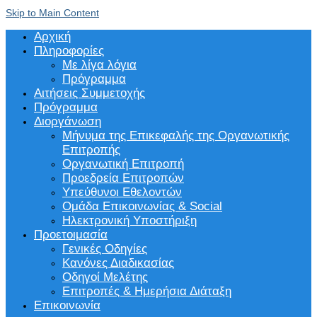
Skip to Main Content
Αρχική
Πληροφορίες
Με λίγα λόγια
Πρόγραμμα
Αιτήσεις Συμμετοχής
Πρόγραμμα
Διοργάνωση
Μήνυμα της Επικεφαλής της Οργανωτικής
Επιτροπής
Οργανωτική Επιτροπή
Προεδρεία Επιτροπών
Υπεύθυνοι Εθελοντών
Ομάδα Επικοινωνίας & Social
Ηλεκτρονική Υποστήριξη
Προετοιμασία
Γενικές Οδηγίες
Κανόνες Διαδικασίας
Οδηγοί Μελέτης
Επιτροπές & Ημερήσια Διάταξη
Επικοινωνία