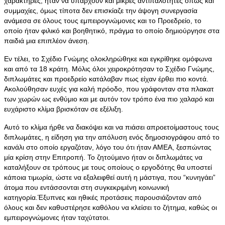
χαρακτήρες, ήταν να υπάρχουν και μικρές αντιπαλότητες όπως και
συμμαχίες, όμως τίποτα δεν επισκίαζε την άψογη συνεργασία
ανάμεσα σε όλους τους εμπειρογνώμονες και το Προεδρείο, το
οποίο ήταν φιλικό και βοηθητικό, πράγμα το οποίο δημιούργησε στα
παιδιά μια επιπλέον άνεση.
Εν τέλει, το Σχέδιο Γνώμης ολοκληρώθηκε και εγκρίθηκε ομόφωνα
και από τα 18 κράτη. Μόλις όλοι χειροκρότησαν το Σχέδιο Γνώμης,
διπλωμάτες και προεδρείο κατάλαβαν πως είχαν έρθει πιο κοντά.
Ακολούθησαν ευχές για καλή πρόοδο, που γράφονταν στα πλακατ
των χωρών ως ενθύμιο και με αυτόν τον τρόπο ένα πιο χαλαρό και
ευχάριστο κλίμα βρισκόταν σε εξέλιξη.
Αυτό το κλίμα ήρθε να διακόψει και να πιάσει απροετοίμαστους τους
διπλωμάτες, η είδηση για την απόλυση ενός δημοσιογράφου από το
κανάλι στο οποίο εργαζόταν, λόγο του ότι ήταν ΑΜΕΑ, ξεσπώντας
μία κρίση στην Επιτροπή. Το ζητούμενο ήταν οι διπλωμάτες να
καταλήξουν σε τρόπους με τους οποίους ο εργοδότης θα υποστεί
κάποια τιμωρία, ώστε να εξαλειφθεί αυτή η μάστιγα, που “κυνηγάει”
άτομα που εντάσσονται στη συγκεκριμένη κοινωνική
κατηγορία.Έξυπνες και ηθικές προτάσεις παρουσιάζονταν από
όλους και δεν καθυστέρησε καθόλου να κλείσει το ζήτημα, καθώς οι
εμπειρογνώμονες ήταν ταχύτατοι.