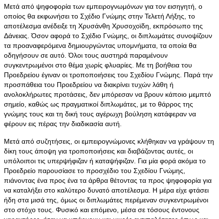
Μετά από ψηφοφορία των εμπειρογνωμόνων για τον εισηγητή, ο
οποίος θα εκφωνήσει το Σχέδιο Γνώμης στην Τελετή Λήξης, το
αποτέλεσμα ανέδειξε τη Χρυσάνθη Χρυσοχοϊδη, εκπρόσωπο της
Δάνειας. Όσον αφορά το Σχέδιο Γνώμης, οι διπλωμάτες συνοψίζουν
τα προαναφερόμενα δημιουργώντας υπομνήματα, τα οποία θα
οδηγήσουν σε αυτό. Όλοι τους αυστηρά παραμένουν
συγκεντρωμένοι στο θέμα χωρίς φλυαρίες. Με τη βοήθεια του
Προεδρείου έγιναν οι τροποποιήσεις του Σχεδίου Γνώμης. Παρά την
προσπάθεια του Προεδρείου να διακρίνει τυχών λάθη ή
ανολοκλήρωτες προτάσεις, δεν μπόρεσαν να βρουν κάποιο μεμπτό
σημείο, καθώς ως πραγματικοί διπλωμάτες, με το θάρρος της
γνώμης τους και τη δική τους αγέρωχη βούληση κατάφεραν να
φέρουν εις πέρας την διαδικασία αυτή.
Μετά από συζητήσεις, οι εμπειρογνώμονες κλήθηκαν να γράψουν τη
δίκη τους άποψη για τροποποιήσεις και διαβάζοντας αυτές, οι
υπόλοιποι τις υπερψήφιζαν ή καταψήφιζαν. Για μία φορά ακόμα το
Προεδρείο παρουσίασε το προσχέδιο του Σχεδίου Γνώμης,
πιάνοντας ένα προς ένα τα άρθρα θέτοντας τα προς ψηφοφορία για
να καταλήξει στο καλύτερο δυνατό αποτέλεσμα. Η μέρα είχε φτάσει
ήδη στα μισά της, όμως οι διπλωμάτες περέμεναν συγκεντρωμένοι
στο στόχο τους. Φυσικό και επόμενο, μέσα σε τόσους έντονους