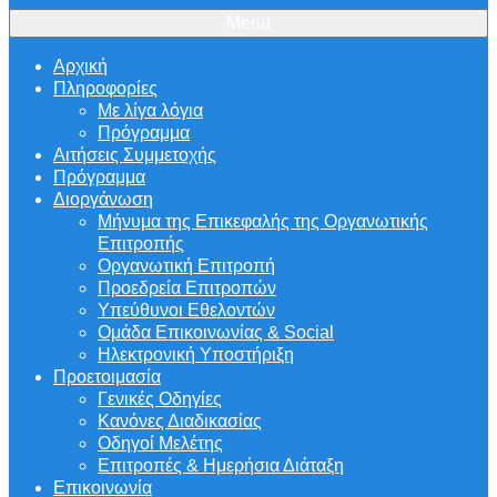
Menu
Αρχική
Πληροφορίες
Με λίγα λόγια
Πρόγραμμα
Αιτήσεις Συμμετοχής
Πρόγραμμα
Διοργάνωση
Μήνυμα της Επικεφαλής της Οργανωτικής
Επιτροπής
Οργανωτική Επιτροπή
Προεδρεία Επιτροπών
Υπεύθυνοι Εθελοντών
Ομάδα Επικοινωνίας & Social
Ηλεκτρονική Υποστήριξη
Προετοιμασία
Γενικές Οδηγίες
Κανόνες Διαδικασίας
Οδηγοί Μελέτης
Επιτροπές & Ημερήσια Διάταξη
Επικοινωνία