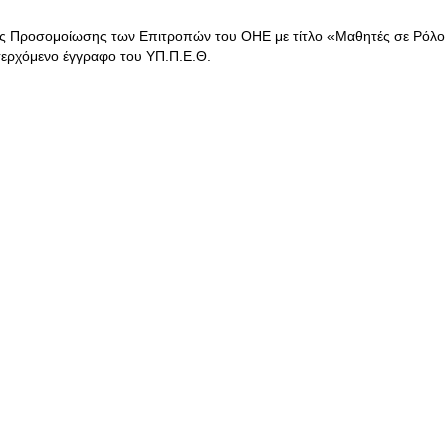
ής Προσομοίωσης των Επιτροπών του ΟΗΕ με τίτλο «Μαθητές σε Ρόλο
σερχόμενο έγγραφο του ΥΠ.Π.Ε.Θ.