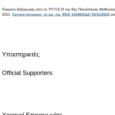
Έγκριση διεξαγωγής από το ΥΠ.Π.Ε.Θ της 8ης Πανελλήνιας Μαθητικ
2022.
Σχετικό έγγραφο: το αρ. πρ. Φ15/ 141863/Δ2/ 15/11/2022
ει
Υποστηρικτές
Official Supporters
Χορηγοί Επικοινωνίας