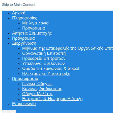
Skip to Main Content
Αρχική
Πληροφορίες
Με λίγα λόγια
Πρόγραμμα
Αιτήσεις Συμμετοχής
Πρόγραμμα
Διοργάνωση
Μήνυμα της Επικεφαλής της Οργανωτικής Επι
Οργανωτική Επιτροπή
Προεδρεία Επιτροπών
Υπεύθυνοι Εθελοντών
Ομάδα Επικοινωνίας & Social
Ηλεκτρονική Υποστήριξη
Προετοιμασία
Γενικές Οδηγίες
Κανόνες Διαδικασίας
Οδηγοί Μελέτης
Επιτροπές & Ημερήσια Διάταξη
Επικοινωνία