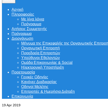
Menu
Αρχική
Πληροφορίες
Με λίγα λόγια
Πρόγραμμα
Αιτήσεις Συμμετοχής
Πρόγραμμα
Διοργάνωση
Μήνυμα της Επικεφαλής της Οργανωτικής Επιτρο
Οργανωτική Επιτροπή
Προεδρεία Επιτροπών
Υπεύθυνοι Εθελοντών
Ομάδα Επικοινωνίας & Social
Ηλεκτρονική Υποστήριξη
Προετοιμασία
Γενικές Οδηγίες
Κανόνες Διαδικασίας
Οδηγοί Μελέτης
Επιτροπές & Ημερήσια Διάταξη
Επικοινωνία
19
Apr 2019