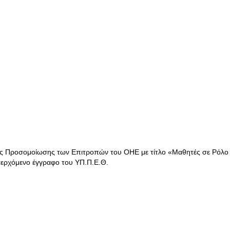
ής Προσομοίωσης των Επιτροπών του ΟΗΕ με τίτλο «Μαθητές σε Ρόλο
σερχόμενο έγγραφο του ΥΠ.Π.Ε.Θ.