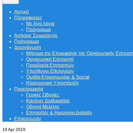
Menu
Αρχική
Πληροφορίες
Με λίγα λόγια
Πρόγραμμα
Αιτήσεις Συμμετοχής
Πρόγραμμα
Διοργάνωση
Μήνυμα της Επικεφαλής της Οργανωτικής Επιτρο
Οργανωτική Επιτροπή
Προεδρεία Επιτροπών
Υπεύθυνοι Εθελοντών
Ομάδα Επικοινωνίας & Social
Ηλεκτρονική Υποστήριξη
Προετοιμασία
Γενικές Οδηγίες
Κανόνες Διαδικασίας
Οδηγοί Μελέτης
Επιτροπές & Ημερήσια Διάταξη
Επικοινωνία
19
Apr 2019