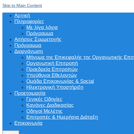
Skip to Main Content
Αρχική
Πληροφορίες
Με λίγα λόγια
Πρόγραμμα
Αιτήσεις Συμμετοχής
Πρόγραμμα
Διοργάνωση
Μήνυμα της Επικεφαλής της Οργανωτικής Επι
Οργανωτική Επιτροπή
Προεδρεία Επιτροπών
Υπεύθυνοι Εθελοντών
Ομάδα Επικοινωνίας & Social
Ηλεκτρονική Υποστήριξη
Προετοιμασία
Γενικές Οδηγίες
Κανόνες Διαδικασίας
Οδηγοί Μελέτης
Επιτροπές & Ημερήσια Διάταξη
Επικοινωνία