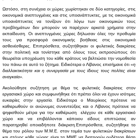
Ωστόσο, στη συνέχεια οι χώρες χωρίστηκαν σε δύο κατηγορίες, στις
οικονομικά ανεπτυγμένες και στις υποανάπτυκτες, με τις οικονομικά
υποανάπτυκτες να τονίζουν ότι λόγω των οικονομικών τους
προβλημάτων δεν μπορούν να παρέχουν αρκετά χρήματα στην
εκπαίδευση. Οι ανεπτυγμένες χώρες δήλωσαν όλες την προθυμία
τους για προσφορά οικονομικής βοήθειας στις οικονομικά
ασθενέσθερες. Επιπρόσθετα, συζητήθηκαν οι φυλετικές διακρίσεις
στην πολιτική και τονίστηκε από όλους τους εκπροσώπους ότι
θεωρείται υποχρέωση του κάθε κράτους να βελτιώσει την νομοθεσία
του πάνω σε αυτό το ζήτημα. Ειδικότερα ο Λίβανος επισήμανε ότι
«η
διαλλακτικότητα και η συνεργασία με τους ίδιους τους πολίτες είναι
αναγκαία».
Ακολούθησε συζήτηση με θέμα τις φυλετικές διακρίσεις στον
εργασιακό χώρο και συμφωνήθηκε ότι πρέπει όλοι να έχουν ισότιμες
ευκαιρίες στην εργασία. Ειδικότερα ο Μαυρίκιος πρότεινε να
καθιερωθούν οι ανώνυμες συνεντεύξεις και ο Λίβανος πρότεινε να
ψηφισθούν μέτρα για την καθιέρωση ελέγχου σε κάθε εργασιακό
χώρο και να επιβάλλονται κάποιου είδους επιπτώσεις αν
παρατηρηθεί οποιαδήποτε διάκριση.Επιπρόσθετα, συζητήθηκε το
θέμα του ρόλου των Μ.Μ.Ε. στον τομέα των φυλετικών διακρίσεων
και στόχος κάθε χώρας είναι τα ΜΜΕ να διατηρούν ουδέτερη θέση