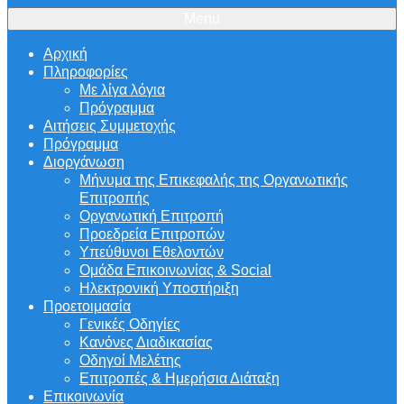
Menu
Αρχική
Πληροφορίες
Με λίγα λόγια
Πρόγραμμα
Αιτήσεις Συμμετοχής
Πρόγραμμα
Διοργάνωση
Μήνυμα της Επικεφαλής της Οργανωτικής
Επιτροπής
Οργανωτική Επιτροπή
Προεδρεία Επιτροπών
Υπεύθυνοι Εθελοντών
Ομάδα Επικοινωνίας & Social
Ηλεκτρονική Υποστήριξη
Προετοιμασία
Γενικές Οδηγίες
Κανόνες Διαδικασίας
Οδηγοί Μελέτης
Επιτροπές & Ημερήσια Διάταξη
Επικοινωνία