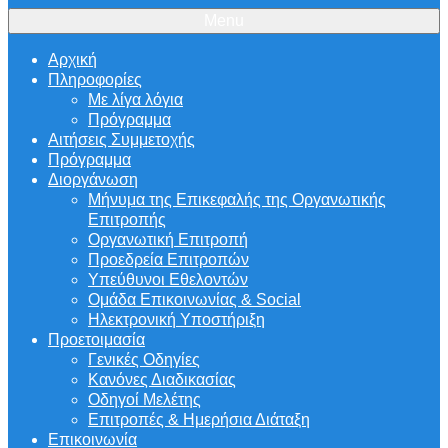
Menu
Αρχική
Πληροφορίες
Με λίγα λόγια
Πρόγραμμα
Αιτήσεις Συμμετοχής
Πρόγραμμα
Διοργάνωση
Μήνυμα της Επικεφαλής της Οργανωτικής
Επιτροπής
Οργανωτική Επιτροπή
Προεδρεία Επιτροπών
Υπεύθυνοι Εθελοντών
Ομάδα Επικοινωνίας & Social
Ηλεκτρονική Υποστήριξη
Προετοιμασία
Γενικές Οδηγίες
Κανόνες Διαδικασίας
Οδηγοί Μελέτης
Επιτροπές & Ημερήσια Διάταξη
Επικοινωνία