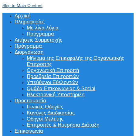
Skip to Main Content
Αρχική
Πληροφορίες
Με λίγα λόγια
Πρόγραμμα
Αιτήσεις Συμμετοχής
Πρόγραμμα
Διοργάνωση
Μήνυμα της Επικεφαλής της Οργανωτικής
Επιτροπής
Οργανωτική Επιτροπή
Προεδρεία Επιτροπών
Υπεύθυνοι Εθελοντών
Ομάδα Επικοινωνίας & Social
Ηλεκτρονική Υποστήριξη
Προετοιμασία
Γενικές Οδηγίες
Κανόνες Διαδικασίας
Οδηγοί Μελέτης
Επιτροπές & Ημερήσια Διάταξη
Επικοινωνία