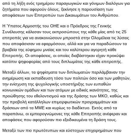
από τη λήξη ενός τριημέρου παραγωγικών και γόνιμων διαλόγων για
ζητήματα που αφορούν όλους, ξεκίνησε η παρουσίαση των
αποφάσεων των Επιτροπών των Δικαιωμάτων του Ανθρώπου.
Η Ύπατος Αρμοστής του ΟΗΕ και ο Πρόεδρος της Γενικής
Συνέλευσης κάλεσαν τους εκπροσώπους της κάθε μίας από τις 25
επιτροπές για να ανακοινώσουν μπροστά στην Ολομέλεια τις λύσεις
που αποφάσισαν να εφαρμόσουν, αλλά και για να παραδώσουν τα
βραβεία της εύφημου μνείας και του καλύτερου αγορητή κάθε
Επιτροπής. Οι αποφάσεις, οι οποίες διαβάστηκαν είχαν προκύψει
κατόπιν ψηφοφορίας από τους διπλωμάτες της κάθε επιτροπής.
Μεταξύ άλλων, τα ψηφίσματα των διπλωματών περιλάμβαναν την
ενημέρωση και εκπαίδευση τόσο των πολιτών όσο και των μαθητών,
την ενίσχυση της ψυχολογικής υποστήριξης των ευπαθών
κοινωνικών ομάδων και των ατόμων με ειδικές ικανότητες, της
προώθησης του εθελοντισμού και της δράσης των ΜΚΟ, καθώς και
την προβολή κατάλληλων επιμορφωτικών προγραμμάτων και
δράσεων από τα ΜΜΕ και κυρίως το διαδίκτυο. Εκτός από τα
παραπάνω, οι εμπειρογνώμονες της κάθε Επιτροπής ανέφεραν και
αποφάσεις που αφορούσαν πιο εξειδικευμένα τη δράση τους.
Μεταξύ των πιο πρωτότυπων και εύστοχων επιχειρημάτων που