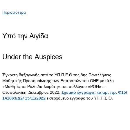
Περισσότερα
Υπό την Αιγίδα
Under the Αuspices
Έγκριση διεξαγωγής από το ΥΠ.Π.Ε.Θ της 8ης Πανελλήνιας
Μαθητικής Προσομοίωσης των Επιτροπών του ΟΗΕ με τίτλο
«Μαθητές σε Ρόλο Διπλωμάτη» του συλλόγου «ΡΟΗ» –
Θεσσαλονίκη, Δεκέμβριος 2022.
Σχετικό έγγραφο: το αρ. πρ. Φ15/
141863/Δ2/ 15/11/2022
εισερχόμενο έγγραφο του ΥΠ.Π.Ε.Θ.