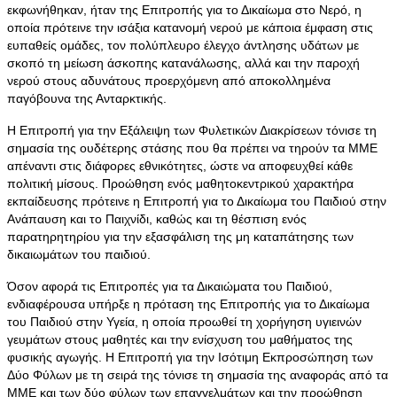
εκφωνήθηκαν, ήταν της Επιτροπής για το Δικαίωμα στο Νερό, η
οποία πρότεινε την ισάξια κατανομή νερού με κάποια έμφαση στις
ευπαθείς ομάδες, τον πολύπλευρο έλεγχο άντλησης υδάτων με
σκοπό τη μείωση άσκοπης κατανάλωσης, αλλά και την παροχή
νερού στους αδυνάτους προερχόμενη από αποκολλημένα
παγόβουνα της Ανταρκτικής.
Η Επιτροπή για την Εξάλειψη των Φυλετικών Διακρίσεων τόνισε τη
σημασία της ουδέτερης στάσης που θα πρέπει να τηρούν τα ΜΜΕ
απέναντι στις διάφορες εθνικότητες, ώστε να αποφευχθεί κάθε
πολιτική μίσους. Προώθηση ενός μαθητοκεντρικού χαρακτήρα
εκπαίδευσης πρότεινε η Επιτροπή για το Δικαίωμα του Παιδιού στην
Ανάπαυση και το Παιχνίδι, καθώς και τη θέσπιση ενός
παρατηρητηρίου για την εξασφάλιση της μη καταπάτησης των
δικαιωμάτων του παιδιού.
Όσον αφορά τις Επιτροπές για τα Δικαιώματα του Παιδιού,
ενδιαφέρουσα υπήρξε η πρόταση της Επιτροπής για το Δικαίωμα
του Παιδιού στην Υγεία, η οποία προωθεί τη χορήγηση υγιεινών
γευμάτων στους μαθητές και την ενίσχυση του μαθήματος της
φυσικής αγωγής. Η Επιτροπή για την Ισότιμη Εκπροσώπηση των
Δύο Φύλων με τη σειρά της τόνισε τη σημασία της αναφοράς από τα
ΜΜΕ και των δύο φύλων των επαγγελμάτων και την προώθηση