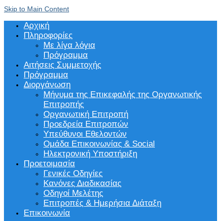
Skip to Main Content
Αρχική
Πληροφορίες
Με λίγα λόγια
Πρόγραμμα
Αιτήσεις Συμμετοχής
Πρόγραμμα
Διοργάνωση
Μήνυμα της Επικεφαλής της Οργανωτικής
Επιτροπής
Οργανωτική Επιτροπή
Προεδρεία Επιτροπών
Υπεύθυνοι Εθελοντών
Ομάδα Επικοινωνίας & Social
Ηλεκτρονική Υποστήριξη
Προετοιμασία
Γενικές Οδηγίες
Κανόνες Διαδικασίας
Οδηγοί Μελέτης
Επιτροπές & Ημερήσια Διάταξη
Επικοινωνία