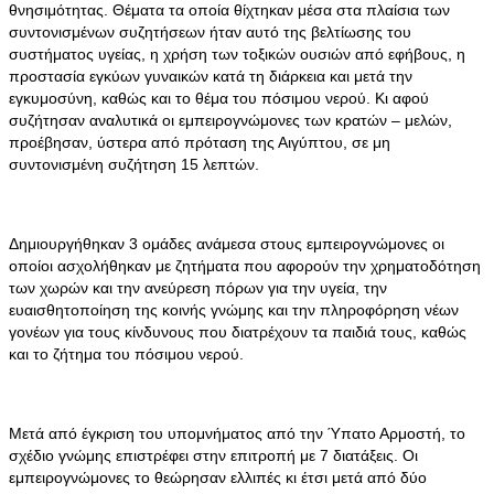
θνησιμότητας. Θέματα τα οποία θίχτηκαν μέσα στα πλαίσια των
συντονισμένων συζητήσεων ήταν αυτό της βελτίωσης του
συστήματος υγείας, η χρήση των τοξικών ουσιών από εφήβους, η
προστασία εγκύων γυναικών κατά τη διάρκεια και μετά την
εγκυμοσύνη, καθώς και το θέμα του πόσιμου νερού. Κι αφού
συζήτησαν αναλυτικά οι εμπειρογνώμονες των κρατών – μελών,
προέβησαν, ύστερα από πρόταση της Αιγύπτου, σε μη
συντονισμένη συζήτηση 15 λεπτών.
Δημιουργήθηκαν 3 ομάδες ανάμεσα στους εμπειρογνώμονες οι
οποίοι ασχολήθηκαν με ζητήματα που αφορούν την χρηματοδότηση
των χωρών και την ανεύρεση πόρων για την υγεία, την
ευαισθητοποίηση της κοινής γνώμης και την πληροφόρηση νέων
γονέων για τους κίνδυνους που διατρέχουν τα παιδιά τους, καθώς
και το ζήτημα του πόσιμου νερού.
Μετά από έγκριση του υπομνήματος από την Ύπατο Αρμοστή, το
σχέδιο γνώμης επιστρέφει στην επιτροπή με 7 διατάξεις. Οι
εμπειρογνώμονες το θεώρησαν ελλιπές κι έτσι μετά από δύο