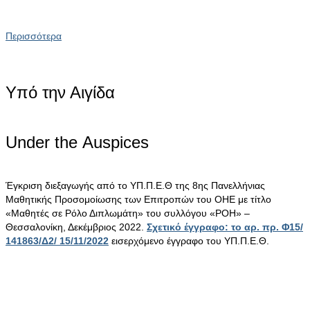
Περισσότερα
Υπό την Αιγίδα
Under the Αuspices
Έγκριση διεξαγωγής από το ΥΠ.Π.Ε.Θ της 8ης Πανελλήνιας
Μαθητικής Προσομοίωσης των Επιτροπών του ΟΗΕ με τίτλο
«Μαθητές σε Ρόλο Διπλωμάτη» του συλλόγου «ΡΟΗ» –
Θεσσαλονίκη, Δεκέμβριος 2022.
Σχετικό έγγραφο: το αρ. πρ. Φ15/
141863/Δ2/ 15/11/2022
εισερχόμενο έγγραφο του ΥΠ.Π.Ε.Θ.