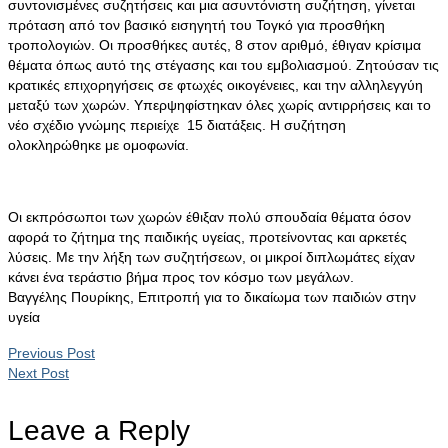
συντονισμένες συζητήσεις και μια ασυντόνιστη συζήτηση, γίνεται
πρόταση από τον βασικό εισηγητή του Τογκό για προσθήκη
τροπολογιών. Οι προσθήκες αυτές, 8 στον αριθμό, έθιγαν κρίσιμα
θέματα όπως αυτό της στέγασης και του εμβολιασμού. Ζητούσαν τις
κρατικές επιχορηγήσεις σε φτωχές οικογένειες, και την αλληλεγγύη
μεταξύ των χωρών. Υπερψηφίστηκαν όλες χωρίς αντιρρήσεις και το
νέο σχέδιο γνώμης περιείχε 15 διατάξεις. Η συζήτηση
ολοκληρώθηκε με ομοφωνία.
Οι εκπρόσωποι των χωρών έθιξαν πολύ σπουδαία θέματα όσον
αφορά το ζήτημα της παιδικής υγείας, προτείνοντας και αρκετές
λύσεις. Με την λήξη των συζητήσεων, οι μικροί διπλωμάτες είχαν
κάνει ένα τεράστιο βήμα προς τον κόσμο των μεγάλων.
Βαγγέλης Πουρίκης, Επιτροπή για το δικαίωμα των παιδιών στην
υγεία
Previous Post
Next Post
Leave a Reply