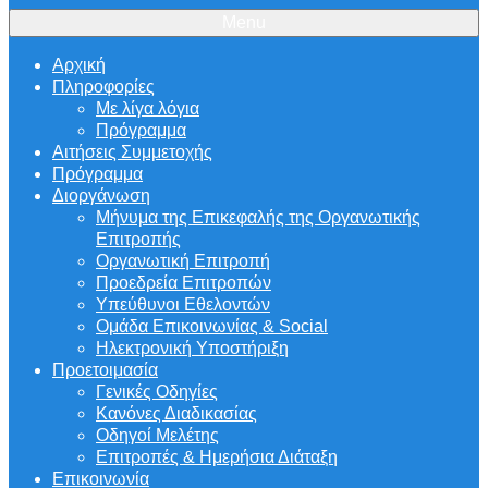
Menu
Αρχική
Πληροφορίες
Με λίγα λόγια
Πρόγραμμα
Αιτήσεις Συμμετοχής
Πρόγραμμα
Διοργάνωση
Μήνυμα της Επικεφαλής της Οργανωτικής
Επιτροπής
Οργανωτική Επιτροπή
Προεδρεία Επιτροπών
Υπεύθυνοι Εθελοντών
Ομάδα Επικοινωνίας & Social
Ηλεκτρονική Υποστήριξη
Προετοιμασία
Γενικές Οδηγίες
Κανόνες Διαδικασίας
Οδηγοί Μελέτης
Επιτροπές & Ημερήσια Διάταξη
Επικοινωνία