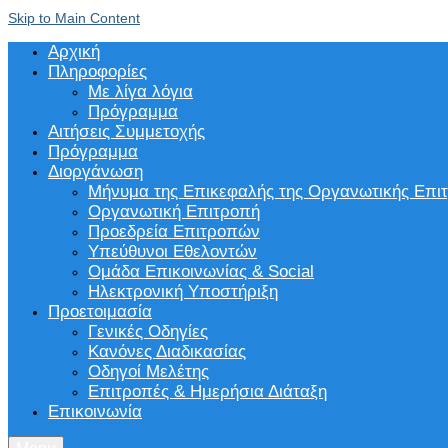
Skip to Main Content
Αρχική
Πληροφορίες
Με λίγα λόγια
Πρόγραμμα
Αιτήσεις Συμμετοχής
Πρόγραμμα
Διοργάνωση
Μήνυμα της Επικεφαλής της Οργανωτικής Επι
Οργανωτική Επιτροπή
Προεδρεία Επιτροπών
Υπεύθυνοι Εθελοντών
Ομάδα Επικοινωνίας & Social
Ηλεκτρονική Υποστήριξη
Προετοιμασία
Γενικές Οδηγίες
Κανόνες Διαδικασίας
Οδηγοί Μελέτης
Επιτροπές & Ημερήσια Διάταξη
Επικοινωνία