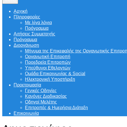
Menu
Αρχική
Πληροφορίες
Με λίγα λόγια
Πρόγραμμα
Αιτήσεις Συμμετοχής
Πρόγραμμα
Διοργάνωση
Μήνυμα της Επικεφαλής της Οργανωτικής Επιτρο
Οργανωτική Επιτροπή
Προεδρεία Επιτροπών
Υπεύθυνοι Εθελοντών
Ομάδα Επικοινωνίας & Social
Ηλεκτρονική Υποστήριξη
Προετοιμασία
Γενικές Οδηγίες
Κανόνες Διαδικασίας
Οδηγοί Μελέτης
Επιτροπές & Ημερήσια Διάταξη
Επικοινωνία