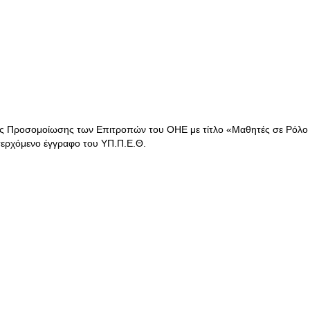
ής Προσομοίωσης των Επιτροπών του ΟΗΕ με τίτλο «Μαθητές σε Ρόλο
σερχόμενο έγγραφο του ΥΠ.Π.Ε.Θ.