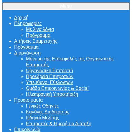
Menu
Αρχική
Πληροφορίες
Με λίγα λόγια
Πρόγραμμα
Αιτήσεις Συμμετοχής
Πρόγραμμα
Διοργάνωση
Μήνυμα της Επικεφαλής της Οργανωτικής
Επιτροπής
Οργανωτική Επιτροπή
Προεδρεία Επιτροπών
Υπεύθυνοι Εθελοντών
Ομάδα Επικοινωνίας & Social
Ηλεκτρονική Υποστήριξη
Προετοιμασία
Γενικές Οδηγίες
Κανόνες Διαδικασίας
Οδηγοί Μελέτης
Επιτροπές & Ημερήσια Διάταξη
Επικοινωνία