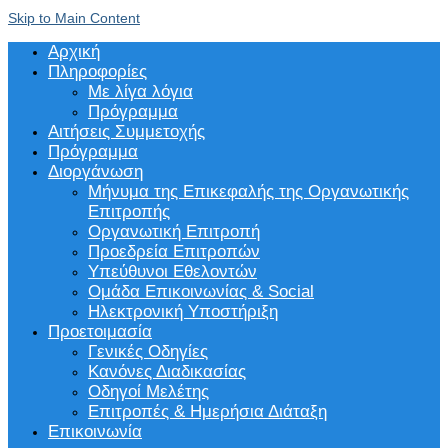
Skip to Main Content
Αρχική
Πληροφορίες
Με λίγα λόγια
Πρόγραμμα
Αιτήσεις Συμμετοχής
Πρόγραμμα
Διοργάνωση
Μήνυμα της Επικεφαλής της Οργανωτικής
Επιτροπής
Οργανωτική Επιτροπή
Προεδρεία Επιτροπών
Υπεύθυνοι Εθελοντών
Ομάδα Επικοινωνίας & Social
Ηλεκτρονική Υποστήριξη
Προετοιμασία
Γενικές Οδηγίες
Κανόνες Διαδικασίας
Οδηγοί Μελέτης
Επιτροπές & Ημερήσια Διάταξη
Επικοινωνία