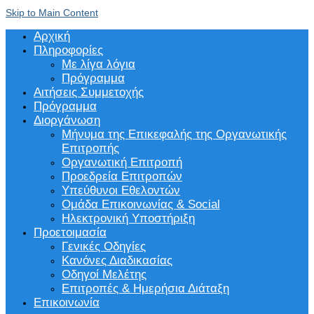
Skip to Main Content
Αρχική
Πληροφορίες
Με λίγα λόγια
Πρόγραμμα
Αιτήσεις Συμμετοχής
Πρόγραμμα
Διοργάνωση
Μήνυμα της Επικεφαλής της Οργανωτικής
Επιτροπής
Οργανωτική Επιτροπή
Προεδρεία Επιτροπών
Υπεύθυνοι Εθελοντών
Ομάδα Επικοινωνίας & Social
Ηλεκτρονική Υποστήριξη
Προετοιμασία
Γενικές Οδηγίες
Κανόνες Διαδικασίας
Οδηγοί Μελέτης
Επιτροπές & Ημερήσια Διάταξη
Επικοινωνία