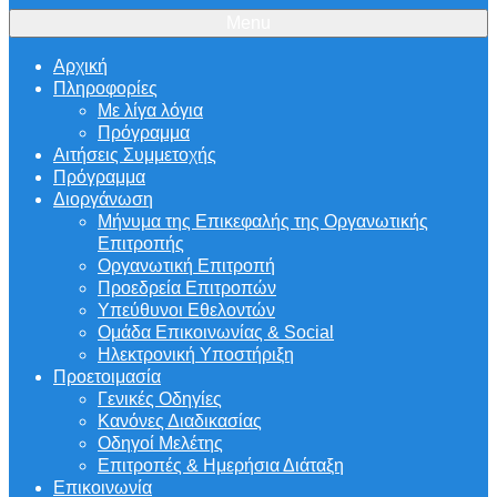
Menu
Αρχική
Πληροφορίες
Με λίγα λόγια
Πρόγραμμα
Αιτήσεις Συμμετοχής
Πρόγραμμα
Διοργάνωση
Μήνυμα της Επικεφαλής της Οργανωτικής
Επιτροπής
Οργανωτική Επιτροπή
Προεδρεία Επιτροπών
Υπεύθυνοι Εθελοντών
Ομάδα Επικοινωνίας & Social
Ηλεκτρονική Υποστήριξη
Προετοιμασία
Γενικές Οδηγίες
Κανόνες Διαδικασίας
Οδηγοί Μελέτης
Επιτροπές & Ημερήσια Διάταξη
Επικοινωνία