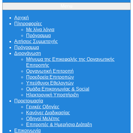
Menu
Αρχική
Πληροφορίες
Με λίγα λόγια
Πρόγραμμα
Αιτήσεις Συμμετοχής
Πρόγραμμα
Διοργάνωση
Μήνυμα της Επικεφαλής της Οργανωτικής
Επιτροπής
Οργανωτική Επιτροπή
Προεδρεία Επιτροπών
Υπεύθυνοι Εθελοντών
Ομάδα Επικοινωνίας & Social
Ηλεκτρονική Υποστήριξη
Προετοιμασία
Γενικές Οδηγίες
Κανόνες Διαδικασίας
Οδηγοί Μελέτης
Επιτροπές & Ημερήσια Διάταξη
Επικοινωνία