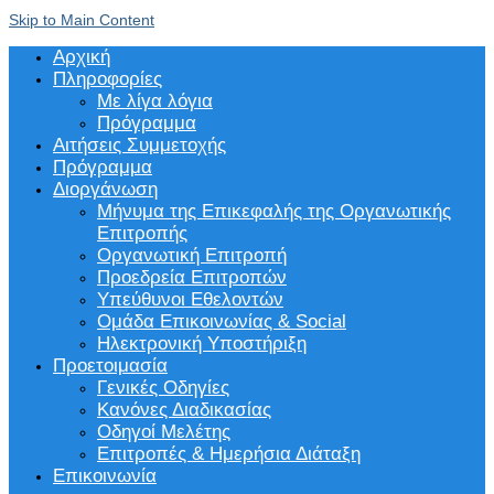
Skip to Main Content
Αρχική
Πληροφορίες
Με λίγα λόγια
Πρόγραμμα
Αιτήσεις Συμμετοχής
Πρόγραμμα
Διοργάνωση
Μήνυμα της Επικεφαλής της Οργανωτικής
Επιτροπής
Οργανωτική Επιτροπή
Προεδρεία Επιτροπών
Υπεύθυνοι Εθελοντών
Ομάδα Επικοινωνίας & Social
Ηλεκτρονική Υποστήριξη
Προετοιμασία
Γενικές Οδηγίες
Κανόνες Διαδικασίας
Οδηγοί Μελέτης
Επιτροπές & Ημερήσια Διάταξη
Επικοινωνία