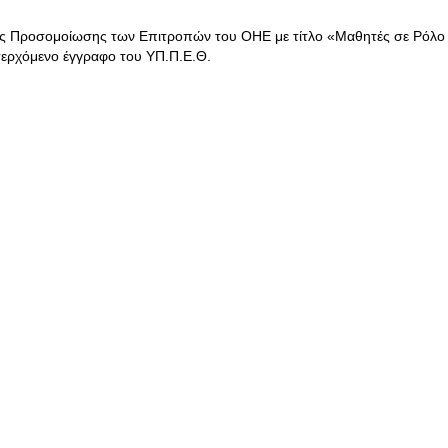
ής Προσομοίωσης των Επιτροπών του ΟΗΕ με τίτλο «Μαθητές σε Ρόλο
σερχόμενο έγγραφο του ΥΠ.Π.Ε.Θ.