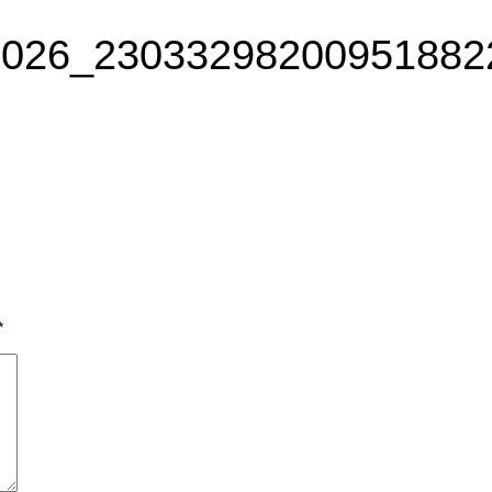
6026_23033298200951882
*