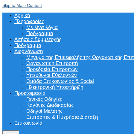
Skip to Main Content
Αρχική
Πληροφορίες
Με λίγα λόγια
Πρόγραμμα
Αιτήσεις Συμμετοχής
Πρόγραμμα
Διοργάνωση
Μήνυμα της Επικεφαλής της Οργανωτικής Επι
Οργανωτική Επιτροπή
Προεδρεία Επιτροπών
Υπεύθυνοι Εθελοντών
Ομάδα Επικοινωνίας & Social
Ηλεκτρονική Υποστήριξη
Προετοιμασία
Γενικές Οδηγίες
Κανόνες Διαδικασίας
Οδηγοί Μελέτης
Επιτροπές & Ημερήσια Διάταξη
Επικοινωνία