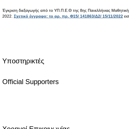
Έγκριση διεξαγωγής από το ΥΠ.Π.Ε.Θ της 8ης Πανελλήνιας Μαθητικ
2022.
Σχετικό έγγραφο: το αρ. πρ. Φ15/ 141863/Δ2/ 15/11/2022
ει
Υποστηρικτές
Official Supporters
Χορηγοί Επικοινωνίας