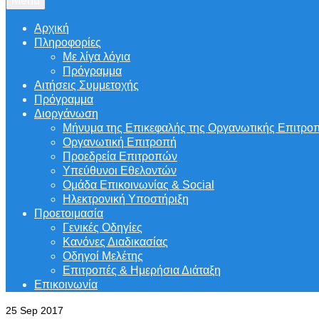
Menu
Αρχική
Πληροφορίες
Με λίγα λόγια
Πρόγραμμα
Αιτήσεις Συμμετοχής
Πρόγραμμα
Διοργάνωση
Μήνυμα της Επικεφαλής της Οργανωτικής Επιτρο
Οργανωτική Επιτροπή
Προεδρεία Επιτροπών
Υπεύθυνοι Εθελοντών
Ομάδα Επικοινωνίας & Social
Ηλεκτρονική Υποστήριξη
Προετοιμασία
Γενικές Οδηγίες
Κανόνες Διαδικασίας
Οδηγοί Μελέτης
Επιτροπές & Ημερήσια Διάταξη
Επικοινωνία
25
Sep 2017