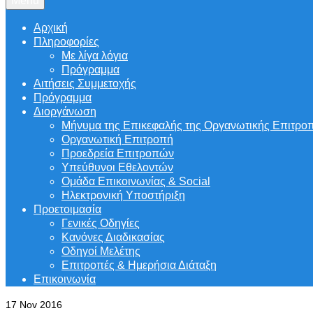
Menu
Αρχική
Πληροφορίες
Με λίγα λόγια
Πρόγραμμα
Αιτήσεις Συμμετοχής
Πρόγραμμα
Διοργάνωση
Μήνυμα της Επικεφαλής της Οργανωτικής Επιτρο
Οργανωτική Επιτροπή
Προεδρεία Επιτροπών
Υπεύθυνοι Εθελοντών
Ομάδα Επικοινωνίας & Social
Ηλεκτρονική Υποστήριξη
Προετοιμασία
Γενικές Οδηγίες
Κανόνες Διαδικασίας
Οδηγοί Μελέτης
Επιτροπές & Ημερήσια Διάταξη
Επικοινωνία
17
Nov 2016