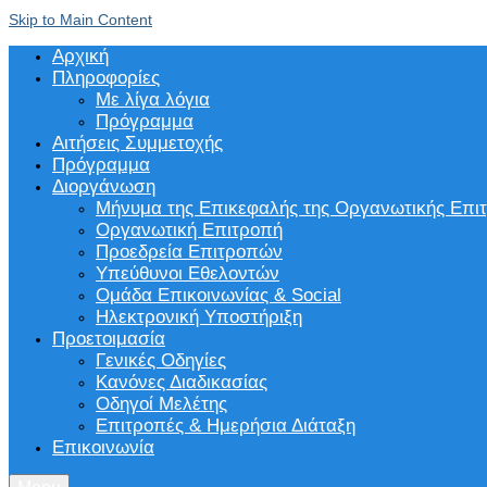
Skip to Main Content
Αρχική
Πληροφορίες
Με λίγα λόγια
Πρόγραμμα
Αιτήσεις Συμμετοχής
Πρόγραμμα
Διοργάνωση
Μήνυμα της Επικεφαλής της Οργανωτικής Επι
Οργανωτική Επιτροπή
Προεδρεία Επιτροπών
Υπεύθυνοι Εθελοντών
Ομάδα Επικοινωνίας & Social
Ηλεκτρονική Υποστήριξη
Προετοιμασία
Γενικές Οδηγίες
Κανόνες Διαδικασίας
Οδηγοί Μελέτης
Επιτροπές & Ημερήσια Διάταξη
Επικοινωνία