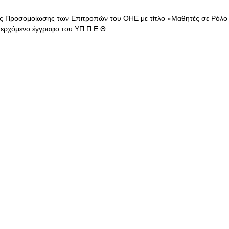
ής Προσομοίωσης των Επιτροπών του ΟΗΕ με τίτλο «Μαθητές σε Ρόλο
σερχόμενο έγγραφο του ΥΠ.Π.Ε.Θ.