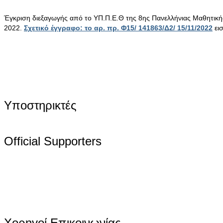
Έγκριση διεξαγωγής από το ΥΠ.Π.Ε.Θ της 8ης Πανελλήνιας Μαθητικ
2022.
Σχετικό έγγραφο: το αρ. πρ. Φ15/ 141863/Δ2/ 15/11/2022
ει
Υποστηρικτές
Official Supporters
Χορηγοί Επικοινωνίας