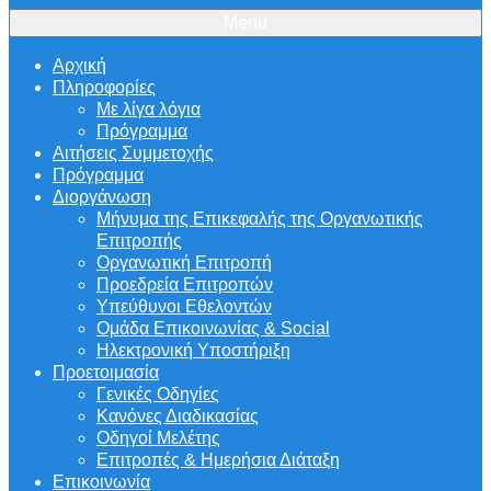
Menu
Αρχική
Πληροφορίες
Με λίγα λόγια
Πρόγραμμα
Αιτήσεις Συμμετοχής
Πρόγραμμα
Διοργάνωση
Μήνυμα της Επικεφαλής της Οργανωτικής
Επιτροπής
Οργανωτική Επιτροπή
Προεδρεία Επιτροπών
Υπεύθυνοι Εθελοντών
Ομάδα Επικοινωνίας & Social
Ηλεκτρονική Υποστήριξη
Προετοιμασία
Γενικές Οδηγίες
Κανόνες Διαδικασίας
Οδηγοί Μελέτης
Επιτροπές & Ημερήσια Διάταξη
Επικοινωνία