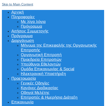
Skip to Main Content
Αρχική
Πληροφορίες
Με λίγα λόγια
Πρόγραμμα
Αιτήσεις Συμμετοχής
Πρόγραμμα
Διοργάνωση
Μήνυμα της Επικεφαλής της Οργανωτικής
Επιτροπής
Οργανωτική Επιτροπή
Προεδρεία Επιτροπών
Υπεύθυνοι Εθελοντών
Ομάδα Επικοινωνίας & Social
Ηλεκτρονική Υποστήριξη
Προετοιμασία
Γενικές Οδηγίες
Κανόνες Διαδικασίας
Οδηγοί Μελέτης
Επιτροπές & Ημερήσια Διάταξη
Επικοινωνία