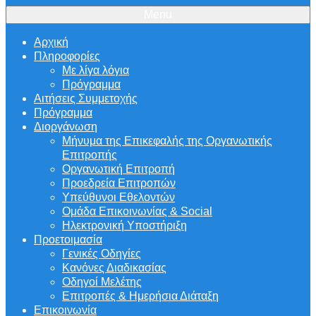
Menu
Αρχική
Πληροφορίες
Με λίγα λόγια
Πρόγραμμα
Αιτήσεις Συμμετοχής
Πρόγραμμα
Διοργάνωση
Μήνυμα της Επικεφαλής της Οργανωτικής
Επιτροπής
Οργανωτική Επιτροπή
Προεδρεία Επιτροπών
Υπεύθυνοι Εθελοντών
Ομάδα Επικοινωνίας & Social
Ηλεκτρονική Υποστήριξη
Προετοιμασία
Γενικές Οδηγίες
Κανόνες Διαδικασίας
Οδηγοί Μελέτης
Επιτροπές & Ημερήσια Διάταξη
Επικοινωνία