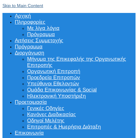
Skip to Main Content
Αρχική
Πληροφορίες
Με λίγα λόγια
Πρόγραμμα
Αιτήσεις Συμμετοχής
Πρόγραμμα
Διοργάνωση
Μήνυμα της Επικεφαλής της Οργανωτικής
Επιτροπής
Οργανωτική Επιτροπή
Προεδρεία Επιτροπών
Υπεύθυνοι Εθελοντών
Ομάδα Επικοινωνίας & Social
Ηλεκτρονική Υποστήριξη
Προετοιμασία
Γενικές Οδηγίες
Κανόνες Διαδικασίας
Οδηγοί Μελέτης
Επιτροπές & Ημερήσια Διάταξη
Επικοινωνία