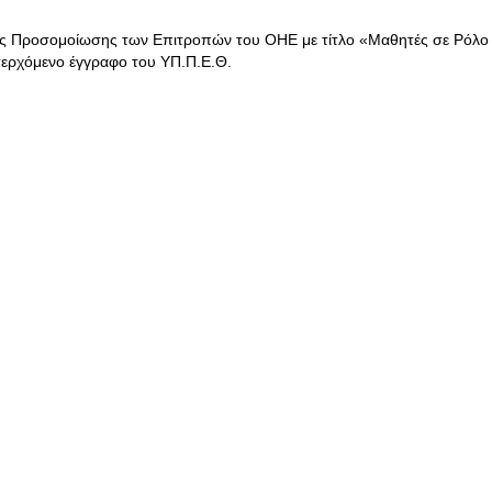
ής Προσομοίωσης των Επιτροπών του ΟΗΕ με τίτλο «Μαθητές σε Ρόλο
σερχόμενο έγγραφο του ΥΠ.Π.Ε.Θ.