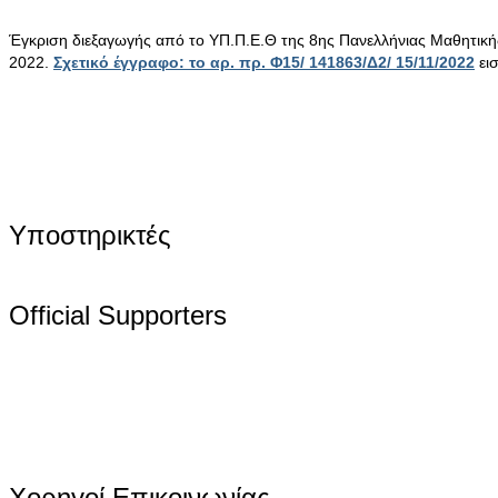
Έγκριση διεξαγωγής από το ΥΠ.Π.Ε.Θ της 8ης Πανελλήνιας Μαθητικ
2022.
Σχετικό έγγραφο: το αρ. πρ. Φ15/ 141863/Δ2/ 15/11/2022
ει
Υποστηρικτές
Official Supporters
Χορηγοί Επικοινωνίας