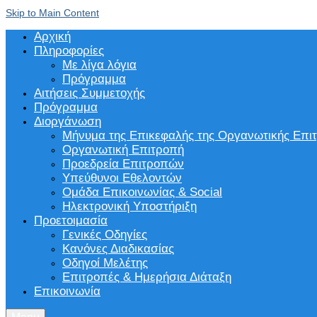
Skip to Main Content
Αρχική
Πληροφορίες
Με λίγα λόγια
Πρόγραμμα
Αιτήσεις Συμμετοχής
Πρόγραμμα
Διοργάνωση
Μήνυμα της Επικεφαλής της Οργανωτικής Επι
Οργανωτική Επιτροπή
Προεδρεία Επιτροπών
Υπεύθυνοι Εθελοντών
Ομάδα Επικοινωνίας & Social
Ηλεκτρονική Υποστήριξη
Προετοιμασία
Γενικές Οδηγίες
Κανόνες Διαδικασίας
Οδηγοί Μελέτης
Επιτροπές & Ημερήσια Διάταξη
Επικοινωνία