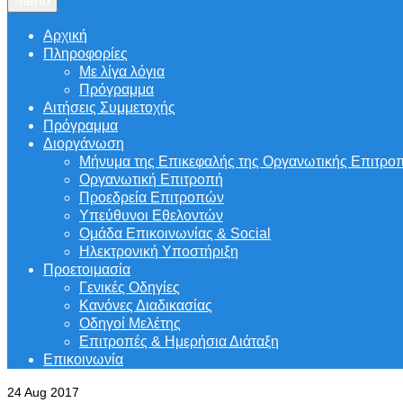
Menu
Αρχική
Πληροφορίες
Με λίγα λόγια
Πρόγραμμα
Αιτήσεις Συμμετοχής
Πρόγραμμα
Διοργάνωση
Μήνυμα της Επικεφαλής της Οργανωτικής Επιτρο
Οργανωτική Επιτροπή
Προεδρεία Επιτροπών
Υπεύθυνοι Εθελοντών
Ομάδα Επικοινωνίας & Social
Ηλεκτρονική Υποστήριξη
Προετοιμασία
Γενικές Οδηγίες
Κανόνες Διαδικασίας
Οδηγοί Μελέτης
Επιτροπές & Ημερήσια Διάταξη
Επικοινωνία
24
Aug 2017