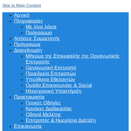
Skip to Main Content
Αρχική
Πληροφορίες
Με λίγα λόγια
Πρόγραμμα
Αιτήσεις Συμμετοχής
Πρόγραμμα
Διοργάνωση
Μήνυμα της Επικεφαλής της Οργανωτικής
Επιτροπής
Οργανωτική Επιτροπή
Προεδρεία Επιτροπών
Υπεύθυνοι Εθελοντών
Ομάδα Επικοινωνίας & Social
Ηλεκτρονική Υποστήριξη
Προετοιμασία
Γενικές Οδηγίες
Κανόνες Διαδικασίας
Οδηγοί Μελέτης
Επιτροπές & Ημερήσια Διάταξη
Επικοινωνία