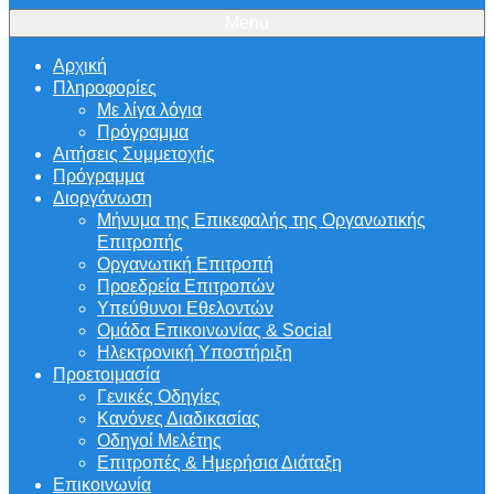
Menu
Αρχική
Πληροφορίες
Με λίγα λόγια
Πρόγραμμα
Αιτήσεις Συμμετοχής
Πρόγραμμα
Διοργάνωση
Μήνυμα της Επικεφαλής της Οργανωτικής
Επιτροπής
Οργανωτική Επιτροπή
Προεδρεία Επιτροπών
Υπεύθυνοι Εθελοντών
Ομάδα Επικοινωνίας & Social
Ηλεκτρονική Υποστήριξη
Προετοιμασία
Γενικές Οδηγίες
Κανόνες Διαδικασίας
Οδηγοί Μελέτης
Επιτροπές & Ημερήσια Διάταξη
Επικοινωνία