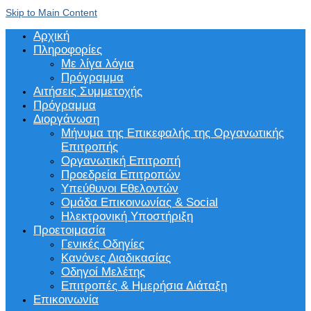
Skip to Main Content
Αρχική
Πληροφορίες
Με λίγα λόγια
Πρόγραμμα
Αιτήσεις Συμμετοχής
Πρόγραμμα
Διοργάνωση
Μήνυμα της Επικεφαλής της Οργανωτικής
Επιτροπής
Οργανωτική Επιτροπή
Προεδρεία Επιτροπών
Υπεύθυνοι Εθελοντών
Ομάδα Επικοινωνίας & Social
Ηλεκτρονική Υποστήριξη
Προετοιμασία
Γενικές Οδηγίες
Κανόνες Διαδικασίας
Οδηγοί Μελέτης
Επιτροπές & Ημερήσια Διάταξη
Επικοινωνία