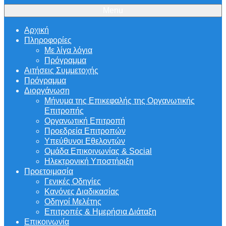
Menu
Αρχική
Πληροφορίες
Με λίγα λόγια
Πρόγραμμα
Αιτήσεις Συμμετοχής
Πρόγραμμα
Διοργάνωση
Μήνυμα της Επικεφαλής της Οργανωτικής
Επιτροπής
Οργανωτική Επιτροπή
Προεδρεία Επιτροπών
Υπεύθυνοι Εθελοντών
Ομάδα Επικοινωνίας & Social
Ηλεκτρονική Υποστήριξη
Προετοιμασία
Γενικές Οδηγίες
Κανόνες Διαδικασίας
Οδηγοί Μελέτης
Επιτροπές & Ημερήσια Διάταξη
Επικοινωνία