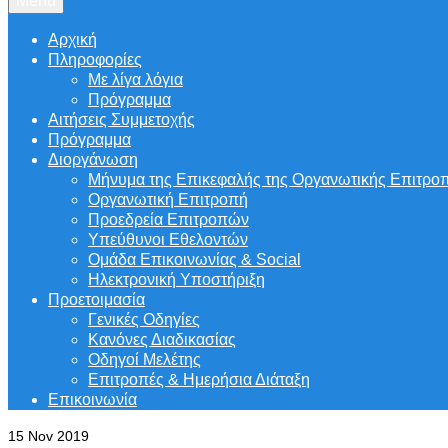
Menu
Αρχική
Πληροφορίες
Με λίγα λόγια
Πρόγραμμα
Αιτήσεις Συμμετοχής
Πρόγραμμα
Διοργάνωση
Μήνυμα της Επικεφαλής της Οργανωτικής Επιτρο
Οργανωτική Επιτροπή
Προεδρεία Επιτροπών
Υπεύθυνοι Εθελοντών
Ομάδα Επικοινωνίας & Social
Ηλεκτρονική Υποστήριξη
Προετοιμασία
Γενικές Οδηγίες
Κανόνες Διαδικασίας
Οδηγοί Μελέτης
Επιτροπές & Ημερήσια Διάταξη
Επικοινωνία
15
Nov 2019