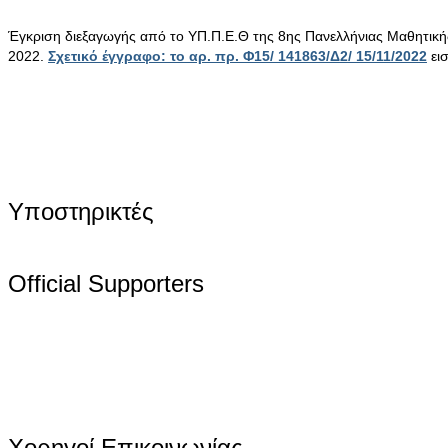
Έγκριση διεξαγωγής από το ΥΠ.Π.Ε.Θ της 8ης Πανελλήνιας Μαθητικ
2022.
Σχετικό έγγραφο: το αρ. πρ. Φ15/ 141863/Δ2/ 15/11/2022
ει
Υποστηρικτές
Official Supporters
Χορηγοί Επικοινωνίας