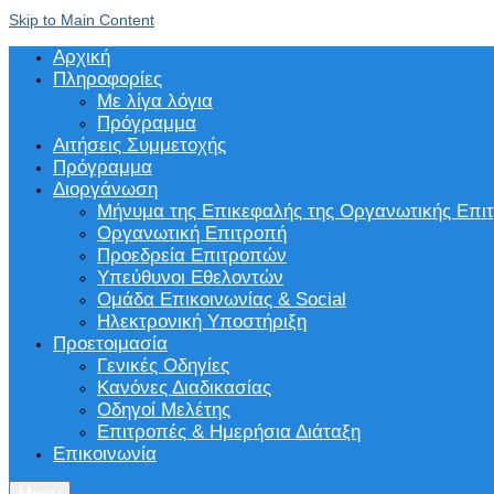
Skip to Main Content
Αρχική
Πληροφορίες
Με λίγα λόγια
Πρόγραμμα
Αιτήσεις Συμμετοχής
Πρόγραμμα
Διοργάνωση
Μήνυμα της Επικεφαλής της Οργανωτικής Επι
Οργανωτική Επιτροπή
Προεδρεία Επιτροπών
Υπεύθυνοι Εθελοντών
Ομάδα Επικοινωνίας & Social
Ηλεκτρονική Υποστήριξη
Προετοιμασία
Γενικές Οδηγίες
Κανόνες Διαδικασίας
Οδηγοί Μελέτης
Επιτροπές & Ημερήσια Διάταξη
Επικοινωνία