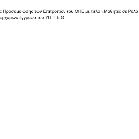
ής Προσομοίωσης των Επιτροπών του ΟΗΕ με τίτλο «Μαθητές σε Ρόλο
σερχόμενο έγγραφο του ΥΠ.Π.Ε.Θ.