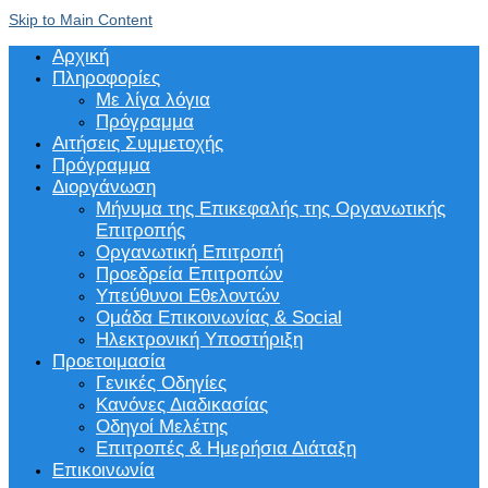
Skip to Main Content
Αρχική
Πληροφορίες
Με λίγα λόγια
Πρόγραμμα
Αιτήσεις Συμμετοχής
Πρόγραμμα
Διοργάνωση
Μήνυμα της Επικεφαλής της Οργανωτικής
Επιτροπής
Οργανωτική Επιτροπή
Προεδρεία Επιτροπών
Υπεύθυνοι Εθελοντών
Ομάδα Επικοινωνίας & Social
Ηλεκτρονική Υποστήριξη
Προετοιμασία
Γενικές Οδηγίες
Κανόνες Διαδικασίας
Οδηγοί Μελέτης
Επιτροπές & Ημερήσια Διάταξη
Επικοινωνία