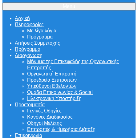
Menu
Αρχική
Πληροφορίες
Με λίγα λόγια
Πρόγραμμα
Αιτήσεις Συμμετοχής
Πρόγραμμα
Διοργάνωση
Μήνυμα της Επικεφαλής της Οργανωτικής
Επιτροπής
Οργανωτική Επιτροπή
Προεδρεία Επιτροπών
Υπεύθυνοι Εθελοντών
Ομάδα Επικοινωνίας & Social
Ηλεκτρονική Υποστήριξη
Προετοιμασία
Γενικές Οδηγίες
Κανόνες Διαδικασίας
Οδηγοί Μελέτης
Επιτροπές & Ημερήσια Διάταξη
Επικοινωνία