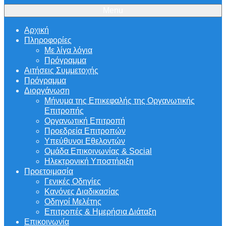
Menu
Αρχική
Πληροφορίες
Με λίγα λόγια
Πρόγραμμα
Αιτήσεις Συμμετοχής
Πρόγραμμα
Διοργάνωση
Μήνυμα της Επικεφαλής της Οργανωτικής
Επιτροπής
Οργανωτική Επιτροπή
Προεδρεία Επιτροπών
Υπεύθυνοι Εθελοντών
Ομάδα Επικοινωνίας & Social
Ηλεκτρονική Υποστήριξη
Προετοιμασία
Γενικές Οδηγίες
Κανόνες Διαδικασίας
Οδηγοί Μελέτης
Επιτροπές & Ημερήσια Διάταξη
Επικοινωνία