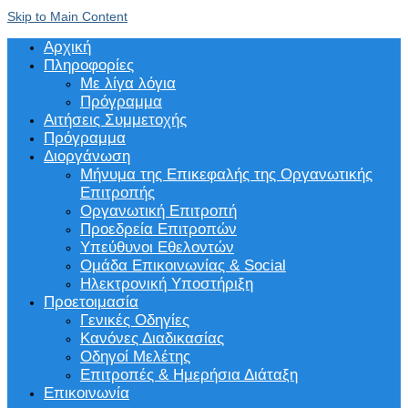
Skip to Main Content
Αρχική
Πληροφορίες
Με λίγα λόγια
Πρόγραμμα
Αιτήσεις Συμμετοχής
Πρόγραμμα
Διοργάνωση
Μήνυμα της Επικεφαλής της Οργανωτικής
Επιτροπής
Οργανωτική Επιτροπή
Προεδρεία Επιτροπών
Υπεύθυνοι Εθελοντών
Ομάδα Επικοινωνίας & Social
Ηλεκτρονική Υποστήριξη
Προετοιμασία
Γενικές Οδηγίες
Κανόνες Διαδικασίας
Οδηγοί Μελέτης
Επιτροπές & Ημερήσια Διάταξη
Επικοινωνία