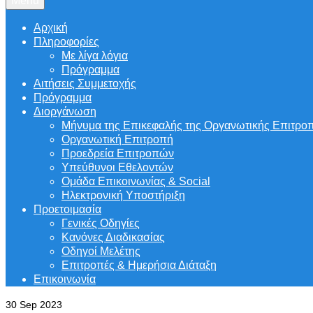
Menu
Αρχική
Πληροφορίες
Με λίγα λόγια
Πρόγραμμα
Αιτήσεις Συμμετοχής
Πρόγραμμα
Διοργάνωση
Μήνυμα της Επικεφαλής της Οργανωτικής Επιτρο
Οργανωτική Επιτροπή
Προεδρεία Επιτροπών
Υπεύθυνοι Εθελοντών
Ομάδα Επικοινωνίας & Social
Ηλεκτρονική Υποστήριξη
Προετοιμασία
Γενικές Οδηγίες
Κανόνες Διαδικασίας
Οδηγοί Μελέτης
Επιτροπές & Ημερήσια Διάταξη
Επικοινωνία
30
Sep 2023