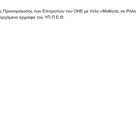
ής Προσομοίωσης των Επιτροπών του ΟΗΕ με τίτλο «Μαθητές σε Ρόλο
σερχόμενο έγγραφο του ΥΠ.Π.Ε.Θ.