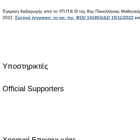
Έγκριση διεξαγωγής από το ΥΠ.Π.Ε.Θ της 8ης Πανελλήνιας Μαθητικ
2022.
Σχετικό έγγραφο: το αρ. πρ. Φ15/ 141863/Δ2/ 15/11/2022
ει
Υποστηρικτές
Official Supporters
Χορηγοί Επικοινωνίας