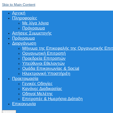
Skip to Main Content
Αρχική
Πληροφορίες
Με λίγα λόγια
Πρόγραμμα
Αιτήσεις Συμμετοχής
Πρόγραμμα
Διοργάνωση
Μήνυμα της Επικεφαλής της Οργανωτικής Επι
Οργανωτική Επιτροπή
Προεδρεία Επιτροπών
Υπεύθυνοι Εθελοντών
Ομάδα Επικοινωνίας & Social
Ηλεκτρονική Υποστήριξη
Προετοιμασία
Γενικές Οδηγίες
Κανόνες Διαδικασίας
Οδηγοί Μελέτης
Επιτροπές & Ημερήσια Διάταξη
Επικοινωνία