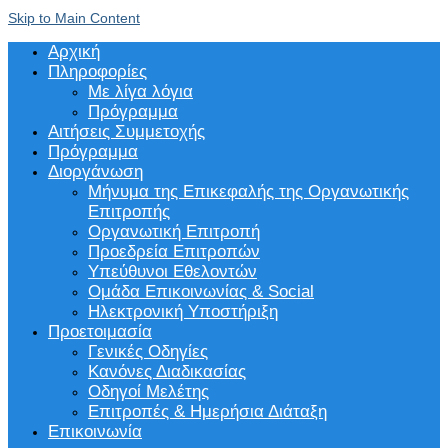
Skip to Main Content
Αρχική
Πληροφορίες
Με λίγα λόγια
Πρόγραμμα
Αιτήσεις Συμμετοχής
Πρόγραμμα
Διοργάνωση
Μήνυμα της Επικεφαλής της Οργανωτικής
Επιτροπής
Οργανωτική Επιτροπή
Προεδρεία Επιτροπών
Υπεύθυνοι Εθελοντών
Ομάδα Επικοινωνίας & Social
Ηλεκτρονική Υποστήριξη
Προετοιμασία
Γενικές Οδηγίες
Κανόνες Διαδικασίας
Οδηγοί Μελέτης
Επιτροπές & Ημερήσια Διάταξη
Επικοινωνία