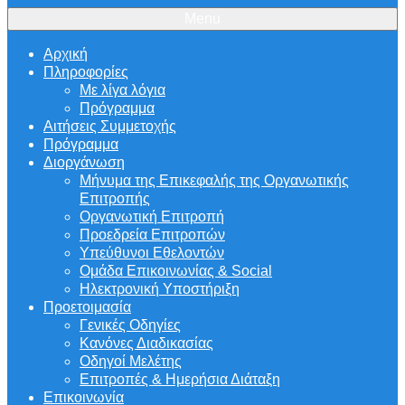
Menu
Αρχική
Πληροφορίες
Με λίγα λόγια
Πρόγραμμα
Αιτήσεις Συμμετοχής
Πρόγραμμα
Διοργάνωση
Μήνυμα της Επικεφαλής της Οργανωτικής
Επιτροπής
Οργανωτική Επιτροπή
Προεδρεία Επιτροπών
Υπεύθυνοι Εθελοντών
Ομάδα Επικοινωνίας & Social
Ηλεκτρονική Υποστήριξη
Προετοιμασία
Γενικές Οδηγίες
Κανόνες Διαδικασίας
Οδηγοί Μελέτης
Επιτροπές & Ημερήσια Διάταξη
Επικοινωνία