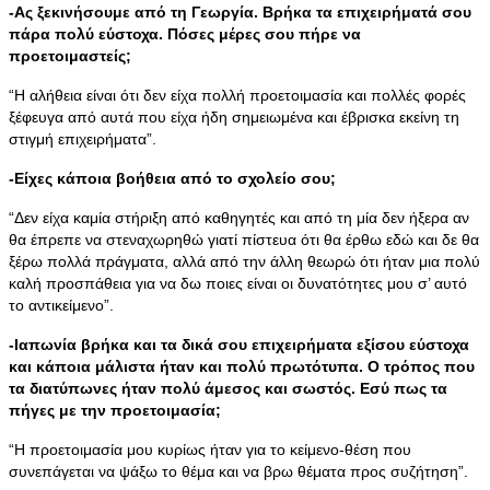
-Ας ξεκινήσουμε από τη Γεωργία. Βρήκα τα επιχειρήματά σου
πάρα πολύ εύστοχα. Πόσες μέρες σου πήρε να
προετοιμαστείς;
“Η αλήθεια είναι ότι δεν είχα πολλή προετοιμασία και πολλές φορές
ξέφευγα από αυτά που είχα ήδη σημειωμένα και έβρισκα εκείνη τη
στιγμή επιχειρήματα”.
-Είχες κάποια βοήθεια από το σχολείο σου;
“Δεν είχα καμία στήριξη από καθηγητές και από τη μία δεν ήξερα αν
θα έπρεπε να στεναχωρηθώ γιατί πίστευα ότι θα έρθω εδώ και δε θα
ξέρω πολλά πράγματα, αλλά από την άλλη θεωρώ ότι ήταν μια πολύ
καλή προσπάθεια για να δω ποιες είναι οι δυνατότητες μου σ’ αυτό
το αντικείμενο”.
-Ιαπωνία βρήκα και τα δικά σου επιχειρήματα εξίσου εύστοχα
και κάποια μάλιστα ήταν και πολύ πρωτότυπα. Ο τρόπος που
τα διατύπωνες ήταν πολύ άμεσος και σωστός. Εσύ πως τα
πήγες με την προετοιμασία;
“Η προετοιμασία μου κυρίως ήταν για το κείμενο-θέση που
συνεπάγεται να ψάξω το θέμα και να βρω θέματα προς συζήτηση”.