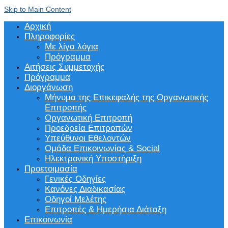
Skip to Main Content
Αρχική
Πληροφορίες
Με λίγα λόγια
Πρόγραμμα
Αιτήσεις Συμμετοχής
Πρόγραμμα
Διοργάνωση
Μήνυμα της Επικεφαλής της Οργανωτικής
Επιτροπής
Οργανωτική Επιτροπή
Προεδρεία Επιτροπών
Υπεύθυνοι Εθελοντών
Ομάδα Επικοινωνίας & Social
Ηλεκτρονική Υποστήριξη
Προετοιμασία
Γενικές Οδηγίες
Κανόνες Διαδικασίας
Οδηγοί Μελέτης
Επιτροπές & Ημερήσια Διάταξη
Επικοινωνία