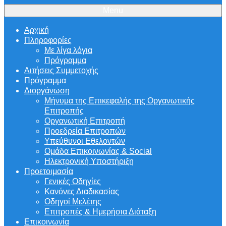
Menu
Αρχική
Πληροφορίες
Με λίγα λόγια
Πρόγραμμα
Αιτήσεις Συμμετοχής
Πρόγραμμα
Διοργάνωση
Μήνυμα της Επικεφαλής της Οργανωτικής
Επιτροπής
Οργανωτική Επιτροπή
Προεδρεία Επιτροπών
Υπεύθυνοι Εθελοντών
Ομάδα Επικοινωνίας & Social
Ηλεκτρονική Υποστήριξη
Προετοιμασία
Γενικές Οδηγίες
Κανόνες Διαδικασίας
Οδηγοί Μελέτης
Επιτροπές & Ημερήσια Διάταξη
Επικοινωνία