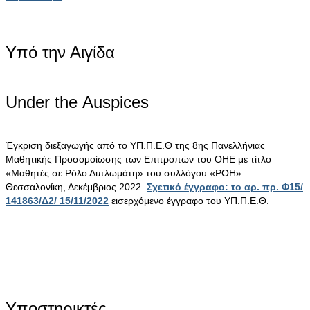
Υπό την Αιγίδα
Under the Αuspices
Έγκριση διεξαγωγής από το ΥΠ.Π.Ε.Θ της 8ης Πανελλήνιας
Μαθητικής Προσομοίωσης των Επιτροπών του ΟΗΕ με τίτλο
«Μαθητές σε Ρόλο Διπλωμάτη» του συλλόγου «ΡΟΗ» –
Θεσσαλονίκη, Δεκέμβριος 2022.
Σχετικό έγγραφο: το αρ. πρ. Φ15/
141863/Δ2/ 15/11/2022
εισερχόμενο έγγραφο του ΥΠ.Π.Ε.Θ.
Υποστηρικτές