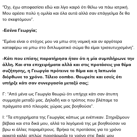
“Όχι, έχω αποφασίσει εδώ και λίγο καιρό ότι θέλω να πάω ιατρική.
Μου αρέσει πολύ η ομιλία και όλα αυτά αλλά σαν επάγγελμα δε θα
το σκεφτόμουν”.
-Εσένα Γεωργία;
“Εμένα είναι ο στόχος μου να μπω στη νομική και αν αργότερα
καταφέρω να μπω στο διπλωματικό σώμα θα είμαι τρισευτυχισμένη”.
-Κάτι που επίσης παρατήρησα ήταν ότι η μία συμπλήρωνε την
άλλη. Και στα επιχειρήματα αλλά και στις προτάσεις για θέμα
συζήτησης, η Γεωργία πρότεινε το θέμα και η Ιαπωνία
διόρθωνε το χρόνο. Τέλειο combo. Θεωρείτε και εσείς ότι
υπήρξε κάτι σαν συνεργασία μεταξύ σας;
Γ: “Από μένα ως Γεωργία θεωρώ ότι υπήρχε κάτι σαν άτυπη
συμμαχία μεταξύ μας. Δηλαδή και ο τρόπος που βλέπαμε τα
πράγματα από πλευράς χώρας μας βοηθούσε”.
Ι: “Τα επιχειρήματα της Γεωργίας κάπως με ενέπνεαν. Στηριζόμουν
βέβαια και στα δικά μου, αλλά τα λεγόμενά της με βοηθούσαν να
βρω κι άλλες παραμέτρους. Βρήκα τις προτάσεις για το χρόνο
αρκετά καλές απλώς προσάρμοζα το χρόνο στις δικές μου