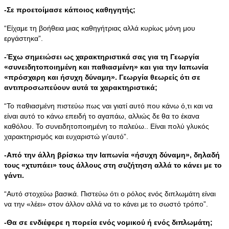
-Σε προετοίμασε κάποιος καθηγητής;
“Είχαμε τη βοήθεια μιας καθηγήτριας αλλά κυρίως μόνη μου
εργάστηκα”.
-Έχω σημειώσει ως χαρακτηριστικά σας για τη Γεωργία
«συνειδητοποιημένη και παθιασμένη» και για την Ιαπωνία
«πρόσχαρη και ήσυχη δύναμη». Γεωργία θεωρείς ότι σε
αντιπροσωπεύουν αυτά τα χαρακτηριστικά;
“Το παθιασμένη πιστεύω πως ναι γιατί αυτό που κάνω ό,τι και να
είναι αυτό το κάνω επειδή το αγαπάω, αλλιώς δε θα το έκανα
καθόλου. Το συνειδητοποιημένη το παλεύω.. Είναι πολύ γλυκός
χαρακτηρισμός και ευχαριστώ γι’αυτό”.
-Από την άλλη βρίσκω την Ιαπωνία «ήσυχη δύναμη», δηλαδή
τους «χτυπάει» τους άλλους στη συζήτηση αλλά το κάνει με το
γάντι.
“Αυτό στοχεύω βασικά. Πιστεύω ότι ο ρόλος ενός διπλωμάτη είναι
να την «λέει» στον άλλον αλλά να το κάνει με το σωστό τρόπο”.
-Θα σε ενδιέφερε η πορεία ενός νομικού ή ενός διπλωμάτη;