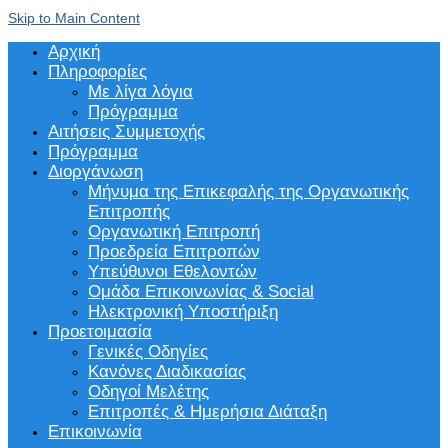
Skip to Main Content
Αρχική
Πληροφορίες
Με λίγα λόγια
Πρόγραμμα
Αιτήσεις Συμμετοχής
Πρόγραμμα
Διοργάνωση
Μήνυμα της Επικεφαλής της Οργανωτικής
Επιτροπής
Οργανωτική Επιτροπή
Προεδρεία Επιτροπών
Υπεύθυνοι Εθελοντών
Ομάδα Επικοινωνίας & Social
Ηλεκτρονική Υποστήριξη
Προετοιμασία
Γενικές Οδηγίες
Κανόνες Διαδικασίας
Οδηγοί Μελέτης
Επιτροπές & Ημερήσια Διάταξη
Επικοινωνία