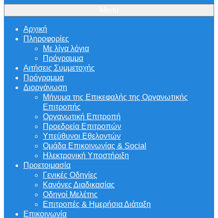
Menu
Αρχική
Πληροφορίες
Με λίγα λόγια
Πρόγραμμα
Αιτήσεις Συμμετοχής
Πρόγραμμα
Διοργάνωση
Μήνυμα της Επικεφαλής της Οργανωτικής
Επιτροπής
Οργανωτική Επιτροπή
Προεδρεία Επιτροπών
Υπεύθυνοι Εθελοντών
Ομάδα Επικοινωνίας & Social
Ηλεκτρονική Υποστήριξη
Προετοιμασία
Γενικές Οδηγίες
Κανόνες Διαδικασίας
Οδηγοί Μελέτης
Επιτροπές & Ημερήσια Διάταξη
Επικοινωνία