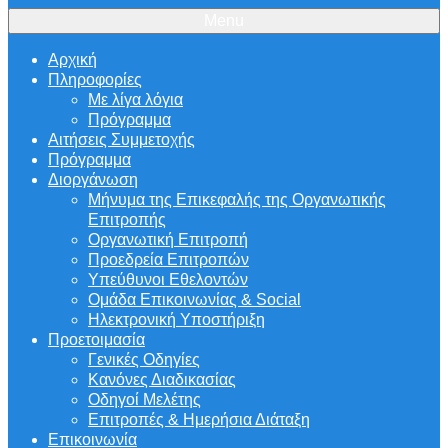
Menu
Αρχική
Πληροφορίες
Με λίγα λόγια
Πρόγραμμα
Αιτήσεις Συμμετοχής
Πρόγραμμα
Διοργάνωση
Μήνυμα της Επικεφαλής της Οργανωτικής
Επιτροπής
Οργανωτική Επιτροπή
Προεδρεία Επιτροπών
Υπεύθυνοι Εθελοντών
Ομάδα Επικοινωνίας & Social
Ηλεκτρονική Υποστήριξη
Προετοιμασία
Γενικές Οδηγίες
Κανόνες Διαδικασίας
Οδηγοί Μελέτης
Επιτροπές & Ημερήσια Διάταξη
Επικοινωνία