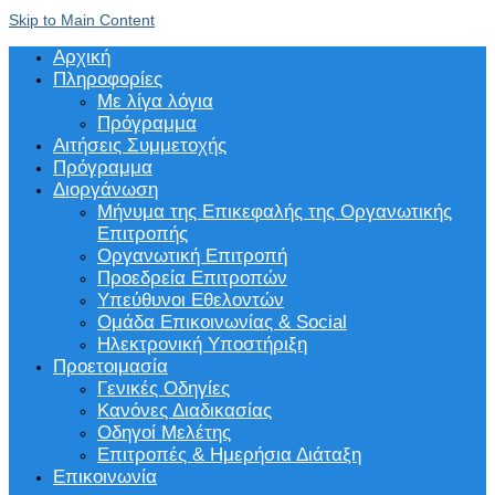
Skip to Main Content
Αρχική
Πληροφορίες
Με λίγα λόγια
Πρόγραμμα
Αιτήσεις Συμμετοχής
Πρόγραμμα
Διοργάνωση
Μήνυμα της Επικεφαλής της Οργανωτικής
Επιτροπής
Οργανωτική Επιτροπή
Προεδρεία Επιτροπών
Υπεύθυνοι Εθελοντών
Ομάδα Επικοινωνίας & Social
Ηλεκτρονική Υποστήριξη
Προετοιμασία
Γενικές Οδηγίες
Κανόνες Διαδικασίας
Οδηγοί Μελέτης
Επιτροπές & Ημερήσια Διάταξη
Επικοινωνία