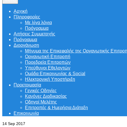
Menu
Αρχική
Πληροφορίες
Με λίγα λόγια
Πρόγραμμα
Αιτήσεις Συμμετοχής
Πρόγραμμα
Διοργάνωση
Μήνυμα της Επικεφαλής της Οργανωτικής Επιτρο
Οργανωτική Επιτροπή
Προεδρεία Επιτροπών
Υπεύθυνοι Εθελοντών
Ομάδα Επικοινωνίας & Social
Ηλεκτρονική Υποστήριξη
Προετοιμασία
Γενικές Οδηγίες
Κανόνες Διαδικασίας
Οδηγοί Μελέτης
Επιτροπές & Ημερήσια Διάταξη
Επικοινωνία
14
Sep 2017