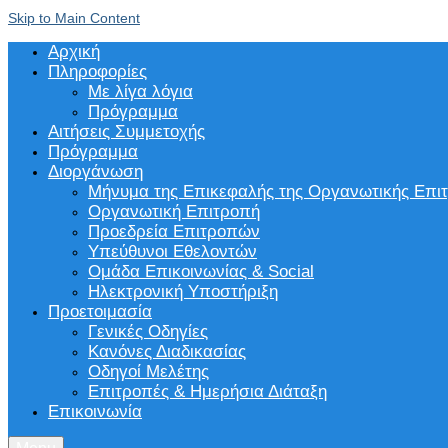
Skip to Main Content
Αρχική
Πληροφορίες
Με λίγα λόγια
Πρόγραμμα
Αιτήσεις Συμμετοχής
Πρόγραμμα
Διοργάνωση
Μήνυμα της Επικεφαλής της Οργανωτικής Επι
Οργανωτική Επιτροπή
Προεδρεία Επιτροπών
Υπεύθυνοι Εθελοντών
Ομάδα Επικοινωνίας & Social
Ηλεκτρονική Υποστήριξη
Προετοιμασία
Γενικές Οδηγίες
Κανόνες Διαδικασίας
Οδηγοί Μελέτης
Επιτροπές & Ημερήσια Διάταξη
Επικοινωνία