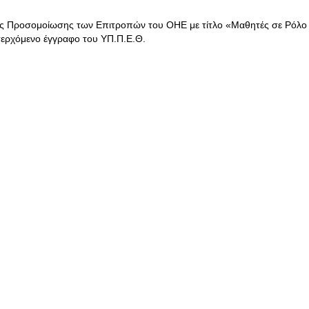
ής Προσομοίωσης των Επιτροπών του ΟΗΕ με τίτλο «Μαθητές σε Ρόλο
σερχόμενο έγγραφο του ΥΠ.Π.Ε.Θ.