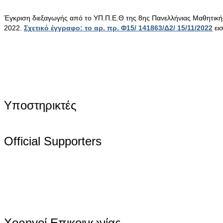
Έγκριση διεξαγωγής από το ΥΠ.Π.Ε.Θ της 8ης Πανελλήνιας Μαθητικ
2022.
Σχετικό έγγραφο: το αρ. πρ. Φ15/ 141863/Δ2/ 15/11/2022
ει
Υποστηρικτές
Official Supporters
Χορηγοί Επικοινωνίας