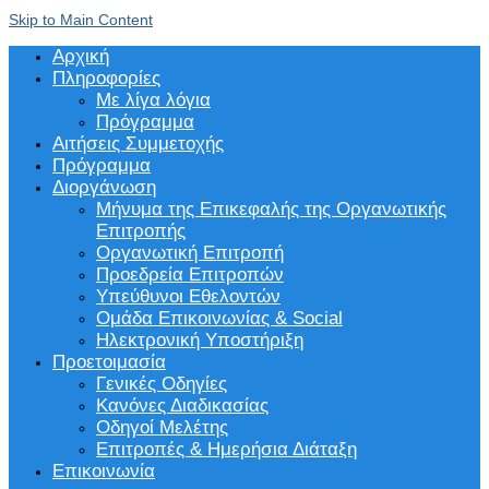
Skip to Main Content
Αρχική
Πληροφορίες
Με λίγα λόγια
Πρόγραμμα
Αιτήσεις Συμμετοχής
Πρόγραμμα
Διοργάνωση
Μήνυμα της Επικεφαλής της Οργανωτικής
Επιτροπής
Οργανωτική Επιτροπή
Προεδρεία Επιτροπών
Υπεύθυνοι Εθελοντών
Ομάδα Επικοινωνίας & Social
Ηλεκτρονική Υποστήριξη
Προετοιμασία
Γενικές Οδηγίες
Κανόνες Διαδικασίας
Οδηγοί Μελέτης
Επιτροπές & Ημερήσια Διάταξη
Επικοινωνία