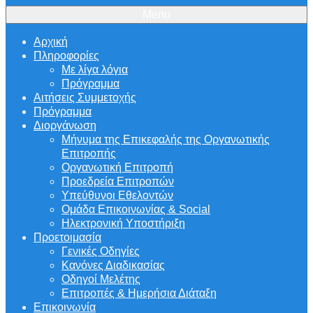
Menu
Αρχική
Πληροφορίες
Με λίγα λόγια
Πρόγραμμα
Αιτήσεις Συμμετοχής
Πρόγραμμα
Διοργάνωση
Μήνυμα της Επικεφαλής της Οργανωτικής
Επιτροπής
Οργανωτική Επιτροπή
Προεδρεία Επιτροπών
Υπεύθυνοι Εθελοντών
Ομάδα Επικοινωνίας & Social
Ηλεκτρονική Υποστήριξη
Προετοιμασία
Γενικές Οδηγίες
Κανόνες Διαδικασίας
Οδηγοί Μελέτης
Επιτροπές & Ημερήσια Διάταξη
Επικοινωνία