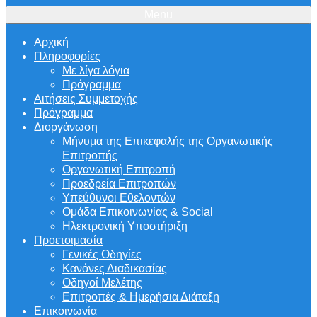
Menu
Αρχική
Πληροφορίες
Με λίγα λόγια
Πρόγραμμα
Αιτήσεις Συμμετοχής
Πρόγραμμα
Διοργάνωση
Μήνυμα της Επικεφαλής της Οργανωτικής
Επιτροπής
Οργανωτική Επιτροπή
Προεδρεία Επιτροπών
Υπεύθυνοι Εθελοντών
Ομάδα Επικοινωνίας & Social
Ηλεκτρονική Υποστήριξη
Προετοιμασία
Γενικές Οδηγίες
Κανόνες Διαδικασίας
Οδηγοί Μελέτης
Επιτροπές & Ημερήσια Διάταξη
Επικοινωνία