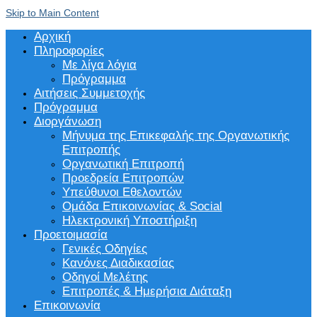
Skip to Main Content
Αρχική
Πληροφορίες
Με λίγα λόγια
Πρόγραμμα
Αιτήσεις Συμμετοχής
Πρόγραμμα
Διοργάνωση
Μήνυμα της Επικεφαλής της Οργανωτικής
Επιτροπής
Οργανωτική Επιτροπή
Προεδρεία Επιτροπών
Υπεύθυνοι Εθελοντών
Ομάδα Επικοινωνίας & Social
Ηλεκτρονική Υποστήριξη
Προετοιμασία
Γενικές Οδηγίες
Κανόνες Διαδικασίας
Οδηγοί Μελέτης
Επιτροπές & Ημερήσια Διάταξη
Επικοινωνία