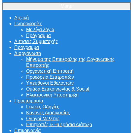
Menu
Αρχική
Πληροφορίες
Με λίγα λόγια
Πρόγραμμα
Αιτήσεις Συμμετοχής
Πρόγραμμα
Διοργάνωση
Μήνυμα της Επικεφαλής της Οργανωτικής
Επιτροπής
Οργανωτική Επιτροπή
Προεδρεία Επιτροπών
Υπεύθυνοι Εθελοντών
Ομάδα Επικοινωνίας & Social
Ηλεκτρονική Υποστήριξη
Προετοιμασία
Γενικές Οδηγίες
Κανόνες Διαδικασίας
Οδηγοί Μελέτης
Επιτροπές & Ημερήσια Διάταξη
Επικοινωνία