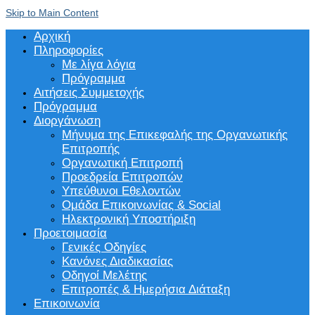
Skip to Main Content
Αρχική
Πληροφορίες
Με λίγα λόγια
Πρόγραμμα
Αιτήσεις Συμμετοχής
Πρόγραμμα
Διοργάνωση
Μήνυμα της Επικεφαλής της Οργανωτικής
Επιτροπής
Οργανωτική Επιτροπή
Προεδρεία Επιτροπών
Υπεύθυνοι Εθελοντών
Ομάδα Επικοινωνίας & Social
Ηλεκτρονική Υποστήριξη
Προετοιμασία
Γενικές Οδηγίες
Κανόνες Διαδικασίας
Οδηγοί Μελέτης
Επιτροπές & Ημερήσια Διάταξη
Επικοινωνία