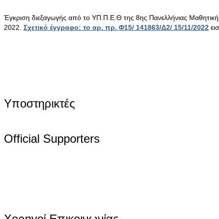
Έγκριση διεξαγωγής από το ΥΠ.Π.Ε.Θ της 8ης Πανελλήνιας Μαθητικ
2022.
Σχετικό έγγραφο: το αρ. πρ. Φ15/ 141863/Δ2/ 15/11/2022
ει
Υποστηρικτές
Official Supporters
Χορηγοί Επικοινωνίας