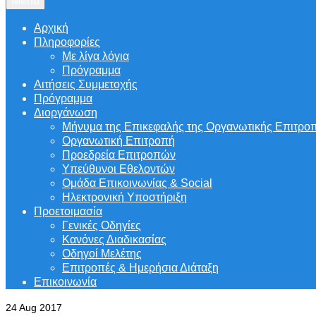
Menu
Αρχική
Πληροφορίες
Με λίγα λόγια
Πρόγραμμα
Αιτήσεις Συμμετοχής
Πρόγραμμα
Διοργάνωση
Μήνυμα της Επικεφαλής της Οργανωτικής Επιτρο
Οργανωτική Επιτροπή
Προεδρεία Επιτροπών
Υπεύθυνοι Εθελοντών
Ομάδα Επικοινωνίας & Social
Ηλεκτρονική Υποστήριξη
Προετοιμασία
Γενικές Οδηγίες
Κανόνες Διαδικασίας
Οδηγοί Μελέτης
Επιτροπές & Ημερήσια Διάταξη
Επικοινωνία
24
Aug 2017