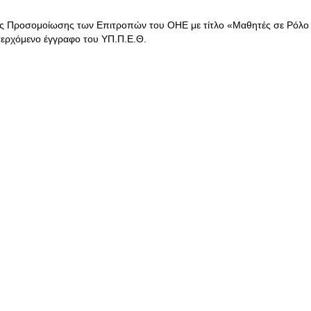
ής Προσομοίωσης των Επιτροπών του ΟΗΕ με τίτλο «Μαθητές σε Ρόλο
σερχόμενο έγγραφο του ΥΠ.Π.Ε.Θ.