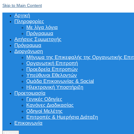
Skip to Main Content
Αρχική
Πληροφορίες
Με λίγα λόγια
Πρόγραμμα
Αιτήσεις Συμμετοχής
Πρόγραμμα
Διοργάνωση
Μήνυμα της Επικεφαλής της Οργανωτικής Επι
Οργανωτική Επιτροπή
Προεδρεία Επιτροπών
Υπεύθυνοι Εθελοντών
Ομάδα Επικοινωνίας & Social
Ηλεκτρονική Υποστήριξη
Προετοιμασία
Γενικές Οδηγίες
Κανόνες Διαδικασίας
Οδηγοί Μελέτης
Επιτροπές & Ημερήσια Διάταξη
Επικοινωνία