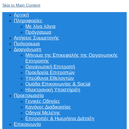
Skip to Main Content
Αρχική
Πληροφορίες
Με λίγα λόγια
Πρόγραμμα
Αιτήσεις Συμμετοχής
Πρόγραμμα
Διοργάνωση
Μήνυμα της Επικεφαλής της Οργανωτικής
Επιτροπής
Οργανωτική Επιτροπή
Προεδρεία Επιτροπών
Υπεύθυνοι Εθελοντών
Ομάδα Επικοινωνίας & Social
Ηλεκτρονική Υποστήριξη
Προετοιμασία
Γενικές Οδηγίες
Κανόνες Διαδικασίας
Οδηγοί Μελέτης
Επιτροπές & Ημερήσια Διάταξη
Επικοινωνία