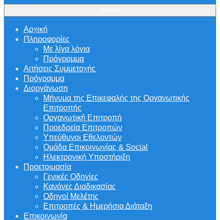
Menu
Αρχική
Πληροφορίες
Με λίγα λόγια
Πρόγραμμα
Αιτήσεις Συμμετοχής
Πρόγραμμα
Διοργάνωση
Μήνυμα της Επικεφαλής της Οργανωτικής
Επιτροπής
Οργανωτική Επιτροπή
Προεδρεία Επιτροπών
Υπεύθυνοι Εθελοντών
Ομάδα Επικοινωνίας & Social
Ηλεκτρονική Υποστήριξη
Προετοιμασία
Γενικές Οδηγίες
Κανόνες Διαδικασίας
Οδηγοί Μελέτης
Επιτροπές & Ημερήσια Διάταξη
Επικοινωνία