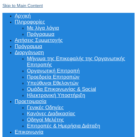
Skip to Main Content
Αρχική
Πληροφορίες
Με λίγα λόγια
Πρόγραμμα
Αιτήσεις Συμμετοχής
Πρόγραμμα
Διοργάνωση
Μήνυμα της Επικεφαλής της Οργανωτικής
Επιτροπής
Οργανωτική Επιτροπή
Προεδρεία Επιτροπών
Υπεύθυνοι Εθελοντών
Ομάδα Επικοινωνίας & Social
Ηλεκτρονική Υποστήριξη
Προετοιμασία
Γενικές Οδηγίες
Κανόνες Διαδικασίας
Οδηγοί Μελέτης
Επιτροπές & Ημερήσια Διάταξη
Επικοινωνία