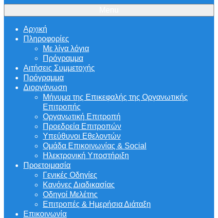
Menu
Αρχική
Πληροφορίες
Με λίγα λόγια
Πρόγραμμα
Αιτήσεις Συμμετοχής
Πρόγραμμα
Διοργάνωση
Μήνυμα της Επικεφαλής της Οργανωτικής
Επιτροπής
Οργανωτική Επιτροπή
Προεδρεία Επιτροπών
Υπεύθυνοι Εθελοντών
Ομάδα Επικοινωνίας & Social
Ηλεκτρονική Υποστήριξη
Προετοιμασία
Γενικές Οδηγίες
Κανόνες Διαδικασίας
Οδηγοί Μελέτης
Επιτροπές & Ημερήσια Διάταξη
Επικοινωνία