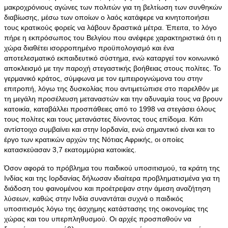
μακροχρόνιους αγώνες των πολιτών για τη βελτίωση των συνθηκών
διαβίωσης, μέσω των οποίων ο λαός κατάφερε να κινητοποιήσει
τους κρατικούς φορείς να λάβουν δραστικά μέτρα. Έπειτα, το λόγο
πήρε η εκπρόσωπος του Βελγίου που ανέφερε χαρακτηριστικά ότι η
χώρα διαθέτει ισορροπημένο προϋπολογισμό και ένα
αποτελεσματικό εκπαιδευτικό σύστημα, ενώ καταργεί τον κοινωνικό
αποκλεισμό με την παροχή στεγαστικής βοήθειας στους πολίτες. Το
γερμανικό κράτος, σύμφωνα με τον εμπειρογνώμονα του στην
επιτροπή, λόγω της δυσκολίας που αντιμετώπισε στο παρελθόν με
τη μεγάλη προσέλευση μεταναστών και την αδυναμία τους να βρουν
κατοικία, καταβάλλει προσπάθειες από το 1998 να στεγάσει όλους
τους πολίτες και τους μετανάστες δίνοντας τους επίδομα. Κάτι
αντίστοιχο συμβαίνει και στην Ιορδανία, ενώ σημαντικό είναι και το
έργο των κρατικών αρχών της Νότιας Αφρικής, οι οποίες
κατασκεύασαν 3,7 εκατομμύρια κατοικίες.
Όσον αφορά το πρόβλημα του παιδικού υποσιτισμού, τα κράτη της
Ινδίας και της Ιορδανίας δήλωσαν ιδιαίτερα προβληματισμένα για τη
διάδοση του φαινομένου και προέτρεψαν στην άμεση αναζήτηση
λύσεων, καθώς στην Ινδία συναντάται συχνά ο παιδικός
υποσιτισμός λόγω της άσχημης κατάστασης της οικονομίας της
χώρας και του υπερπληθυσμού. Οι αρχές προσπαθούν να