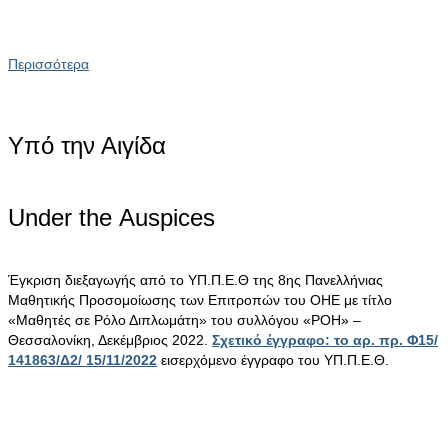
Περισσότερα
Υπό την Αιγίδα
Under the Αuspices
Έγκριση διεξαγωγής από το ΥΠ.Π.Ε.Θ της 8ης Πανελλήνιας
Μαθητικής Προσομοίωσης των Επιτροπών του ΟΗΕ με τίτλο
«Μαθητές σε Ρόλο Διπλωμάτη» του συλλόγου «ΡΟΗ» –
Θεσσαλονίκη, Δεκέμβριος 2022.
Σχετικό έγγραφο: το αρ. πρ. Φ15/
141863/Δ2/ 15/11/2022
εισερχόμενο έγγραφο του ΥΠ.Π.Ε.Θ.