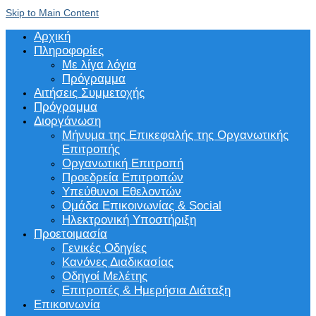
Skip to Main Content
Αρχική
Πληροφορίες
Με λίγα λόγια
Πρόγραμμα
Αιτήσεις Συμμετοχής
Πρόγραμμα
Διοργάνωση
Μήνυμα της Επικεφαλής της Οργανωτικής
Επιτροπής
Οργανωτική Επιτροπή
Προεδρεία Επιτροπών
Υπεύθυνοι Εθελοντών
Ομάδα Επικοινωνίας & Social
Ηλεκτρονική Υποστήριξη
Προετοιμασία
Γενικές Οδηγίες
Κανόνες Διαδικασίας
Οδηγοί Μελέτης
Επιτροπές & Ημερήσια Διάταξη
Επικοινωνία