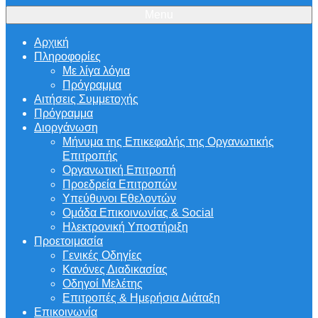
Menu
Αρχική
Πληροφορίες
Με λίγα λόγια
Πρόγραμμα
Αιτήσεις Συμμετοχής
Πρόγραμμα
Διοργάνωση
Μήνυμα της Επικεφαλής της Οργανωτικής
Επιτροπής
Οργανωτική Επιτροπή
Προεδρεία Επιτροπών
Υπεύθυνοι Εθελοντών
Ομάδα Επικοινωνίας & Social
Ηλεκτρονική Υποστήριξη
Προετοιμασία
Γενικές Οδηγίες
Κανόνες Διαδικασίας
Οδηγοί Μελέτης
Επιτροπές & Ημερήσια Διάταξη
Επικοινωνία