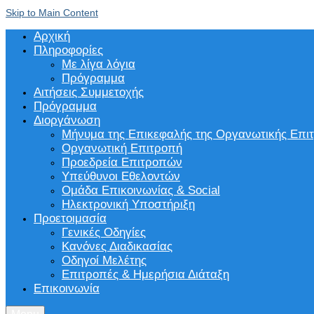
Skip to Main Content
Αρχική
Πληροφορίες
Με λίγα λόγια
Πρόγραμμα
Αιτήσεις Συμμετοχής
Πρόγραμμα
Διοργάνωση
Μήνυμα της Επικεφαλής της Οργανωτικής Επι
Οργανωτική Επιτροπή
Προεδρεία Επιτροπών
Υπεύθυνοι Εθελοντών
Ομάδα Επικοινωνίας & Social
Ηλεκτρονική Υποστήριξη
Προετοιμασία
Γενικές Οδηγίες
Κανόνες Διαδικασίας
Οδηγοί Μελέτης
Επιτροπές & Ημερήσια Διάταξη
Επικοινωνία