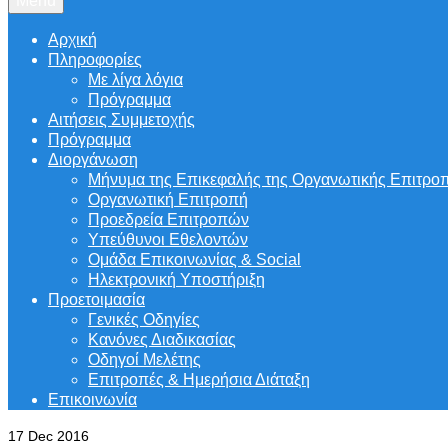
Menu
Αρχική
Πληροφορίες
Με λίγα λόγια
Πρόγραμμα
Αιτήσεις Συμμετοχής
Πρόγραμμα
Διοργάνωση
Μήνυμα της Επικεφαλής της Οργανωτικής Επιτρο
Οργανωτική Επιτροπή
Προεδρεία Επιτροπών
Υπεύθυνοι Εθελοντών
Ομάδα Επικοινωνίας & Social
Ηλεκτρονική Υποστήριξη
Προετοιμασία
Γενικές Οδηγίες
Κανόνες Διαδικασίας
Οδηγοί Μελέτης
Επιτροπές & Ημερήσια Διάταξη
Επικοινωνία
17
Dec 2016