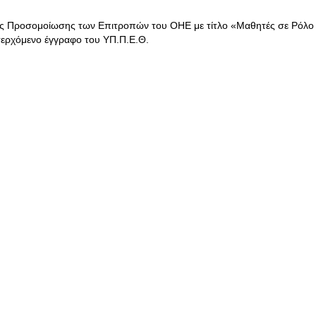
ής Προσομοίωσης των Επιτροπών του ΟΗΕ με τίτλο «Μαθητές σε Ρόλο
σερχόμενο έγγραφο του ΥΠ.Π.Ε.Θ.