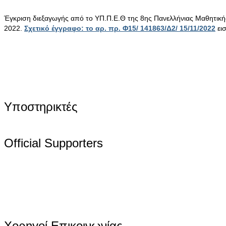
Έγκριση διεξαγωγής από το ΥΠ.Π.Ε.Θ της 8ης Πανελλήνιας Μαθητικ
2022.
Σχετικό έγγραφο: το αρ. πρ. Φ15/ 141863/Δ2/ 15/11/2022
ει
Υποστηρικτές
Official Supporters
Χορηγοί Επικοινωνίας