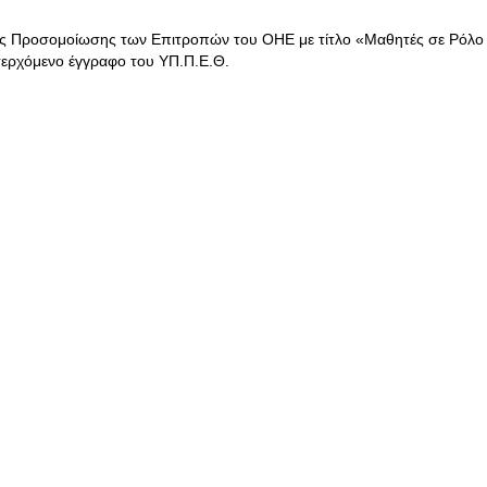
ής Προσομοίωσης των Επιτροπών του ΟΗΕ με τίτλο «Μαθητές σε Ρόλο
σερχόμενο έγγραφο του ΥΠ.Π.Ε.Θ.