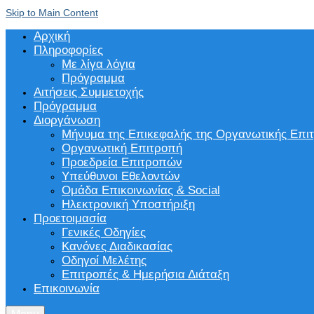
Skip to Main Content
Αρχική
Πληροφορίες
Με λίγα λόγια
Πρόγραμμα
Αιτήσεις Συμμετοχής
Πρόγραμμα
Διοργάνωση
Μήνυμα της Επικεφαλής της Οργανωτικής Επι
Οργανωτική Επιτροπή
Προεδρεία Επιτροπών
Υπεύθυνοι Εθελοντών
Ομάδα Επικοινωνίας & Social
Ηλεκτρονική Υποστήριξη
Προετοιμασία
Γενικές Οδηγίες
Κανόνες Διαδικασίας
Οδηγοί Μελέτης
Επιτροπές & Ημερήσια Διάταξη
Επικοινωνία