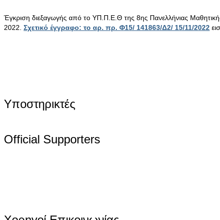
Έγκριση διεξαγωγής από το ΥΠ.Π.Ε.Θ της 8ης Πανελλήνιας Μαθητικ
2022.
Σχετικό έγγραφο: το αρ. πρ. Φ15/ 141863/Δ2/ 15/11/2022
ει
Υποστηρικτές
Official Supporters
Χορηγοί Επικοινωνίας