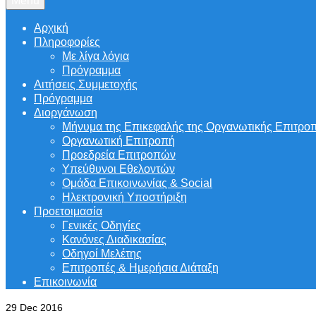
Menu
Αρχική
Πληροφορίες
Με λίγα λόγια
Πρόγραμμα
Αιτήσεις Συμμετοχής
Πρόγραμμα
Διοργάνωση
Μήνυμα της Επικεφαλής της Οργανωτικής Επιτρο
Οργανωτική Επιτροπή
Προεδρεία Επιτροπών
Υπεύθυνοι Εθελοντών
Ομάδα Επικοινωνίας & Social
Ηλεκτρονική Υποστήριξη
Προετοιμασία
Γενικές Οδηγίες
Κανόνες Διαδικασίας
Οδηγοί Μελέτης
Επιτροπές & Ημερήσια Διάταξη
Επικοινωνία
29
Dec 2016