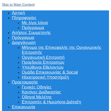
Skip to Main Content
Αρχική
Πληροφορίες
Με λίγα λόγια
Πρόγραμμα
Αιτήσεις Συμμετοχής
Πρόγραμμα
Διοργάνωση
Μήνυμα της Επικεφαλής της Οργανωτικής
Επιτροπής
Οργανωτική Επιτροπή
Προεδρεία Επιτροπών
Υπεύθυνοι Εθελοντών
Ομάδα Επικοινωνίας & Social
Ηλεκτρονική Υποστήριξη
Προετοιμασία
Γενικές Οδηγίες
Κανόνες Διαδικασίας
Οδηγοί Μελέτης
Επιτροπές & Ημερήσια Διάταξη
Επικοινωνία