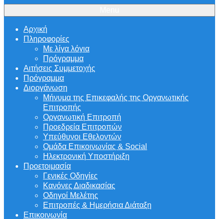
Menu
Αρχική
Πληροφορίες
Με λίγα λόγια
Πρόγραμμα
Αιτήσεις Συμμετοχής
Πρόγραμμα
Διοργάνωση
Μήνυμα της Επικεφαλής της Οργανωτικής
Επιτροπής
Οργανωτική Επιτροπή
Προεδρεία Επιτροπών
Υπεύθυνοι Εθελοντών
Ομάδα Επικοινωνίας & Social
Ηλεκτρονική Υποστήριξη
Προετοιμασία
Γενικές Οδηγίες
Κανόνες Διαδικασίας
Οδηγοί Μελέτης
Επιτροπές & Ημερήσια Διάταξη
Επικοινωνία