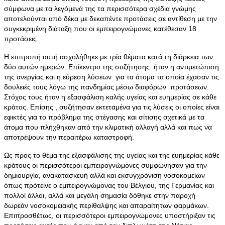
σύμφωνα με τα λεγόμενά της τα περισσότερα σχέδια γνώμης
αποτελούνται από δέκα με δεκαπέντε προτάσεις σε αντίθεση με την
συγκεκριμένη διάταξη που οι εμπειρογνώμονες κατέθεσαν 18
προτάσεις.
Η επιτροπή αυτή ασχολήθηκε με τρία θέματα κατά τη διάρκεια των
δύο αυτών ημερών. Επίκεντρο της συζήτησης ήταν η αντιμετώπιση
της ανεργίας και η εύρεση λύσεων για τα άτομα τα οποία έχασαν τις
δουλειές τους λόγω της πανδημίας μέσω διαφόρων προτάσεων.
Στόχος τους ήταν η εξασφάλιση καλής υγείας και ευημερίας σε κάθε
κράτος. Επίσης , συζήτησαν εκτεταμένα για τις λύσεις οι οποίες είναι
εφικτές για το πρόβλημα της στέγασης και σίτισης σχετικά με τα
άτομα που πλήχθηκαν από την κλιματική αλλαγή αλλά και πως να
αποτρέψουν την περαιτέρω καταστροφή.
Ως προς το θέμα της εξασφάλισης της υγείας και της ευημερίας κάθε
κράτους οι περισσότεροι εμπειρογνώμονες συμφώνησαν για την
δημιουργία, ανακατασκευή αλλά και εκσυγχρόνιση νοσοκομείων
όπως πρότεινε ο εμπειρογνώμονας του Βέλγιου, της Γερμανίας και
πολλοί άλλοι, αλλά και μεγάλη σημασία δόθηκε στην παροχή
δωρεάν νοσοκομειακής περίθαλψης και απαραίτητων φαρμάκων.
Επιπροσθέτως, οι περισσότεροι εμπειρογνώμονες υποστήριξαν τις