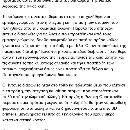
προτάσεις αυτές που έγιναν από τον διπλωμάτη της Νότιας
Αφρικής, της Κίνας κλπ.
Το επόμενο και τελευταίο θέμα με το οποίο ασχολήθηκαν οι
εμπειρογνώμονες ήταν η στέγαση και η σίτιση των ατόμων που
πλήχθηκαν από την κλιματική αλλαγή. Παρόλο που υπήρχαν
εκτενείς διαφωνίες για τις λύσεις που προτάθηκαν από τους
εμπειρογνώμονες, δεν θα αναφερθούν σε αυτό το άρθρο καθώς
γίνεται εκτενής κατάθεση στο άρθρο με τίτλο: Οι αντιπαραθέσεις της
ημερήσιας διάταξης “Ικανοποιητικού επιπέδου διαβίωσης.” Στο θέμα
αυτό η εμπειρογνώμονας της Γερμανίας τόνισε την κρισιμότητα και
τις συνέπειες της κλιματικής αλλαγής και την υποστήριξη των
τοπικών επιχειρήσεων όπως είχε υποστηρίξει το Βέλγιο και η
Πορτογαλία σε προηγούμενες διασκέψεις.
Οι έντονες διαφωνίες ήταν στο τρίτο και τελευταίο θέμα που εξέτασε
η επιτροπή, την στέγαση και σίτιση ατόμων που επηρεάστηκαν
πολύ από την κλιματική αλλαγή. Καταρχάς η Ρωσική Ομοσπονδία
πέρασε σε μια πρόταση λέγοντας ότι καλή ιδέα θα ήταν να μειωθεί η
φορολόγηση στα ακίνητα και να δημιουργηθούν σπίτια από 3D
printers, μηχανήματα τελευταίας τεχνολογίας που έχουν μικρό
κατασκευαστικό κόστος.