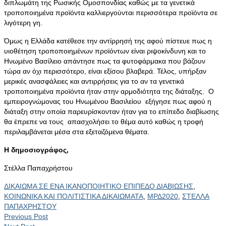
διπλωμάτη της Ρωσικής Ομοσπονδίας καθώς με τα γενετικά
τροποποιημένα προϊόντα καλλιεργούνται περισσότερα προϊόντα σε
λιγότερη γη.
Όμως η Ελλάδα κατέθεσε την αντίρρησή της αφού πίστευε πως η
υιοθέτηση τροποποιημένων προϊόντων είναι ριψοκίνδυνη και το
Ηνωμένο Βασίλειο απάντησε πως τα φυτοφάρμακα που βάζουν
τώρα αν όχι περισσότερο, είναι εξίσου βλαβερά. Τέλος, υπήρξαν
μερικές ανασφάλειες και αντιρρήσεις για το αν τα γενετικά
τροποποιημένα προϊόντα ήταν στην αρμοδιότητα της διάταξης. Ο
εμπειρογνώμονας του Ηνωμένου Βασιλείου εξήγησε πως αφού η
διάταξη στην οποία παρευρίσκονταν ήταν για το επίπεδο διαβίωσης
θα έπρεπε να τους απασχολήσει το θέμα αυτό καθώς η τροφή
περιλαμβάνεται μέσα στα εξεταζόμενα θέματα.
Η δημοσιογράφος,
Στέλλα Παπαχρήστου
ΔΙΚΑΙΩΜΑ ΣΕ ΕΝΑ ΙΚΑΝΟΠΟΙΗΤΙΚΟ ΕΠΙΠΕΔΟ ΔΙΑΒΙΩΣΗΣ
,
ΚΟΙΝΩΝΙΚΑ ΚΑΙ ΠΟΛΙΤΙΣΤΙΚΑ ΔΙΚΑΙΩΜΑΤΑ
,
ΜΡΔ2020
,
ΣΤΕΛΛΑ
ΠΑΠΑΧΡΗΣΤΟΥ
Previous Post