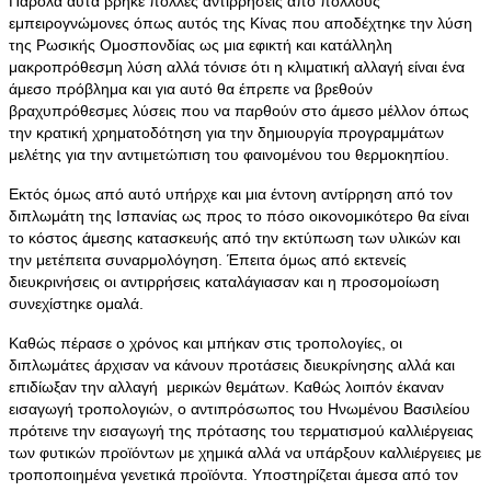
Παρόλα αυτά βρήκε πολλές αντιρρήσεις από πολλούς
εμπειρογνώμονες όπως αυτός της Κίνας που αποδέχτηκε την λύση
της Ρωσικής Ομοσπονδίας ως μια εφικτή και κατάλληλη
μακροπρόθεσμη λύση αλλά τόνισε ότι η κλιματική αλλαγή είναι ένα
άμεσο πρόβλημα και για αυτό θα έπρεπε να βρεθούν
βραχυπρόθεσμες λύσεις που να παρθούν στο άμεσο μέλλον όπως
την κρατική χρηματοδότηση για την δημιουργία προγραμμάτων
μελέτης για την αντιμετώπιση του φαινομένου του θερμοκηπίου.
Εκτός όμως από αυτό υπήρχε και μια έντονη αντίρρηση από τον
διπλωμάτη της Ισπανίας ως προς το πόσο οικονομικότερο θα είναι
το κόστος άμεσης κατασκευής από την εκτύπωση των υλικών και
την μετέπειτα συναρμολόγηση. Έπειτα όμως από εκτενείς
διευκρινήσεις οι αντιρρήσεις καταλάγιασαν και η προσομοίωση
συνεχίστηκε ομαλά.
Καθώς πέρασε ο χρόνος και μπήκαν στις τροπολογίες, οι
διπλωμάτες άρχισαν να κάνουν προτάσεις διευκρίνησης αλλά και
επιδίωξαν την αλλαγή μερικών θεμάτων. Καθώς λοιπόν έκαναν
εισαγωγή τροπολογιών, ο αντιπρόσωπος του Ηνωμένου Βασιλείου
πρότεινε την εισαγωγή της πρότασης του τερματισμού καλλιέργειας
των φυτικών προϊόντων με χημικά αλλά να υπάρξουν καλλιέργειες με
τροποποιημένα γενετικά προϊόντα. Υποστηρίζεται άμεσα από τον