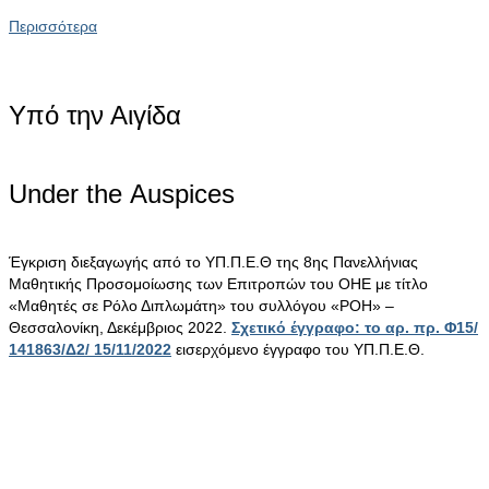
Περισσότερα
Υπό την Αιγίδα
Under the Αuspices
Έγκριση διεξαγωγής από το ΥΠ.Π.Ε.Θ της 8ης Πανελλήνιας
Μαθητικής Προσομοίωσης των Επιτροπών του ΟΗΕ με τίτλο
«Μαθητές σε Ρόλο Διπλωμάτη» του συλλόγου «ΡΟΗ» –
Θεσσαλονίκη, Δεκέμβριος 2022.
Σχετικό έγγραφο: το αρ. πρ. Φ15/
141863/Δ2/ 15/11/2022
εισερχόμενο έγγραφο του ΥΠ.Π.Ε.Θ.