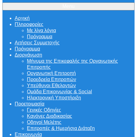
Menu
Αρχική
Πληροφορίες
Με λίγα λόγια
Πρόγραμμα
Αιτήσεις Συμμετοχής
Πρόγραμμα
Διοργάνωση
Μήνυμα της Επικεφαλής της Οργανωτικής
Επιτροπής
Οργανωτική Επιτροπή
Προεδρεία Επιτροπών
Υπεύθυνοι Εθελοντών
Ομάδα Επικοινωνίας & Social
Ηλεκτρονική Υποστήριξη
Προετοιμασία
Γενικές Οδηγίες
Κανόνες Διαδικασίας
Οδηγοί Μελέτης
Επιτροπές & Ημερήσια Διάταξη
Επικοινωνία