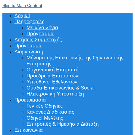
Skip to Main Content
Αρχική
Πληροφορίες
Με λίγα λόγια
Πρόγραμμα
Αιτήσεις Συμμετοχής
Πρόγραμμα
Διοργάνωση
Μήνυμα της Επικεφαλής της Οργανωτικής
Επιτροπής
Οργανωτική Επιτροπή
Προεδρεία Επιτροπών
Υπεύθυνοι Εθελοντών
Ομάδα Επικοινωνίας & Social
Ηλεκτρονική Υποστήριξη
Προετοιμασία
Γενικές Οδηγίες
Κανόνες Διαδικασίας
Οδηγοί Μελέτης
Επιτροπές & Ημερήσια Διάταξη
Επικοινωνία