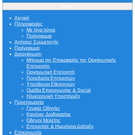
Menu
Αρχική
Πληροφορίες
Με λίγα λόγια
Πρόγραμμα
Αιτήσεις Συμμετοχής
Πρόγραμμα
Διοργάνωση
Μήνυμα της Επικεφαλής της Οργανωτικής
Επιτροπής
Οργανωτική Επιτροπή
Προεδρεία Επιτροπών
Υπεύθυνοι Εθελοντών
Ομάδα Επικοινωνίας & Social
Ηλεκτρονική Υποστήριξη
Προετοιμασία
Γενικές Οδηγίες
Κανόνες Διαδικασίας
Οδηγοί Μελέτης
Επιτροπές & Ημερήσια Διάταξη
Επικοινωνία