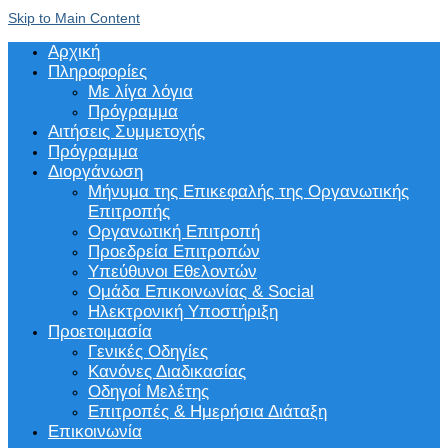
Skip to Main Content
Αρχική
Πληροφορίες
Με λίγα λόγια
Πρόγραμμα
Αιτήσεις Συμμετοχής
Πρόγραμμα
Διοργάνωση
Μήνυμα της Επικεφαλής της Οργανωτικής
Επιτροπής
Οργανωτική Επιτροπή
Προεδρεία Επιτροπών
Υπεύθυνοι Εθελοντών
Ομάδα Επικοινωνίας & Social
Ηλεκτρονική Υποστήριξη
Προετοιμασία
Γενικές Οδηγίες
Κανόνες Διαδικασίας
Οδηγοί Μελέτης
Επιτροπές & Ημερήσια Διάταξη
Επικοινωνία