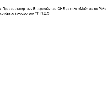
ής Προσομοίωσης των Επιτροπών του ΟΗΕ με τίτλο «Μαθητές σε Ρόλο
σερχόμενο έγγραφο του ΥΠ.Π.Ε.Θ.