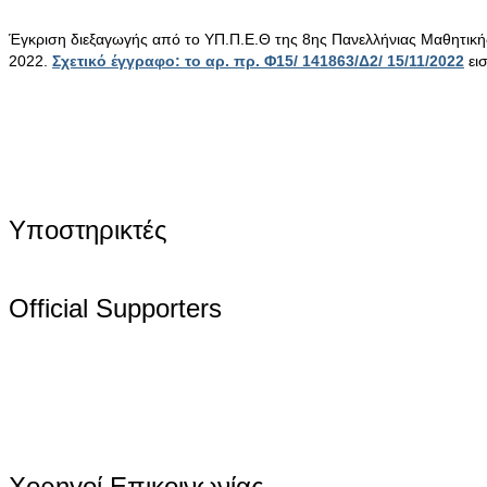
Έγκριση διεξαγωγής από το ΥΠ.Π.Ε.Θ της 8ης Πανελλήνιας Μαθητικ
2022.
Σχετικό έγγραφο: το αρ. πρ. Φ15/ 141863/Δ2/ 15/11/2022
ει
Υποστηρικτές
Official Supporters
Χορηγοί Επικοινωνίας