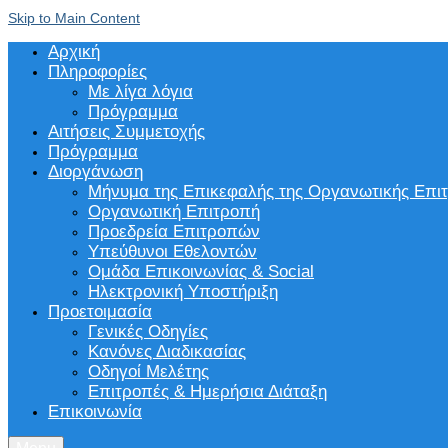
Skip to Main Content
Αρχική
Πληροφορίες
Με λίγα λόγια
Πρόγραμμα
Αιτήσεις Συμμετοχής
Πρόγραμμα
Διοργάνωση
Μήνυμα της Επικεφαλής της Οργανωτικής Επι
Οργανωτική Επιτροπή
Προεδρεία Επιτροπών
Υπεύθυνοι Εθελοντών
Ομάδα Επικοινωνίας & Social
Ηλεκτρονική Υποστήριξη
Προετοιμασία
Γενικές Οδηγίες
Κανόνες Διαδικασίας
Οδηγοί Μελέτης
Επιτροπές & Ημερήσια Διάταξη
Επικοινωνία