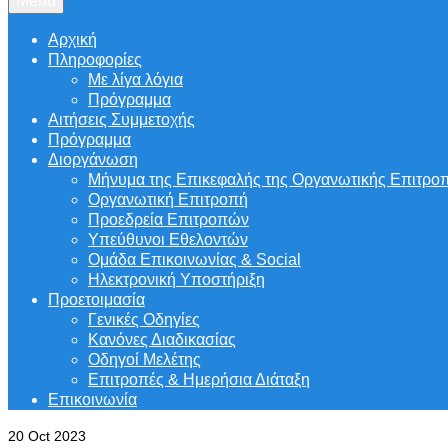
Menu
Αρχική
Πληροφορίες
Με λίγα λόγια
Πρόγραμμα
Αιτήσεις Συμμετοχής
Πρόγραμμα
Διοργάνωση
Μήνυμα της Επικεφαλής της Οργανωτικής Επιτρο
Οργανωτική Επιτροπή
Προεδρεία Επιτροπών
Υπεύθυνοι Εθελοντών
Ομάδα Επικοινωνίας & Social
Ηλεκτρονική Υποστήριξη
Προετοιμασία
Γενικές Οδηγίες
Κανόνες Διαδικασίας
Οδηγοί Μελέτης
Επιτροπές & Ημερήσια Διάταξη
Επικοινωνία
20
Oct 2023