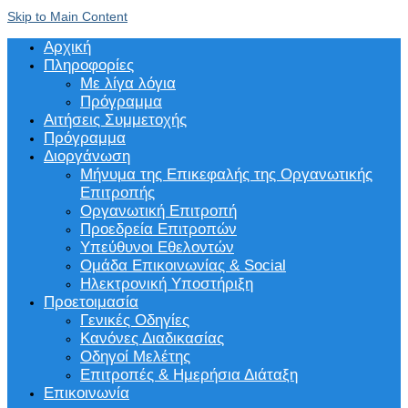
Skip to Main Content
Αρχική
Πληροφορίες
Με λίγα λόγια
Πρόγραμμα
Αιτήσεις Συμμετοχής
Πρόγραμμα
Διοργάνωση
Μήνυμα της Επικεφαλής της Οργανωτικής
Επιτροπής
Οργανωτική Επιτροπή
Προεδρεία Επιτροπών
Υπεύθυνοι Εθελοντών
Ομάδα Επικοινωνίας & Social
Ηλεκτρονική Υποστήριξη
Προετοιμασία
Γενικές Οδηγίες
Κανόνες Διαδικασίας
Οδηγοί Μελέτης
Επιτροπές & Ημερήσια Διάταξη
Επικοινωνία