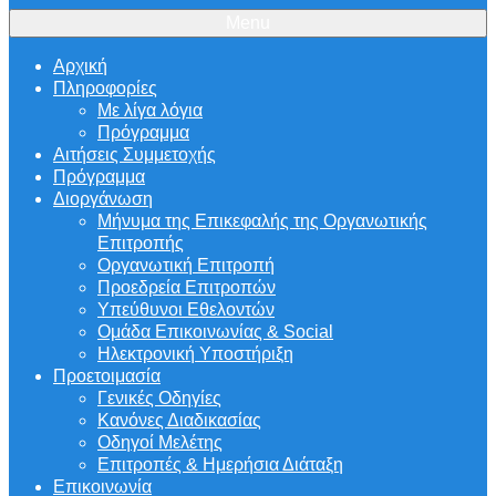
Menu
Αρχική
Πληροφορίες
Με λίγα λόγια
Πρόγραμμα
Αιτήσεις Συμμετοχής
Πρόγραμμα
Διοργάνωση
Μήνυμα της Επικεφαλής της Οργανωτικής
Επιτροπής
Οργανωτική Επιτροπή
Προεδρεία Επιτροπών
Υπεύθυνοι Εθελοντών
Ομάδα Επικοινωνίας & Social
Ηλεκτρονική Υποστήριξη
Προετοιμασία
Γενικές Οδηγίες
Κανόνες Διαδικασίας
Οδηγοί Μελέτης
Επιτροπές & Ημερήσια Διάταξη
Επικοινωνία