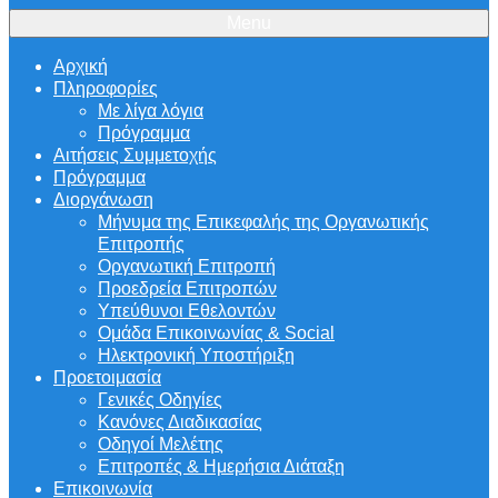
Menu
Αρχική
Πληροφορίες
Με λίγα λόγια
Πρόγραμμα
Αιτήσεις Συμμετοχής
Πρόγραμμα
Διοργάνωση
Μήνυμα της Επικεφαλής της Οργανωτικής
Επιτροπής
Οργανωτική Επιτροπή
Προεδρεία Επιτροπών
Υπεύθυνοι Εθελοντών
Ομάδα Επικοινωνίας & Social
Ηλεκτρονική Υποστήριξη
Προετοιμασία
Γενικές Οδηγίες
Κανόνες Διαδικασίας
Οδηγοί Μελέτης
Επιτροπές & Ημερήσια Διάταξη
Επικοινωνία