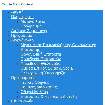
Skip to Main Content
Αρχική
Πληροφορίες
Με λίγα λόγια
Πρόγραμμα
Αιτήσεις Συμμετοχής
Πρόγραμμα
Διοργάνωση
Μήνυμα της Επικεφαλής της Οργανωτικής
Επιτροπής
Οργανωτική Επιτροπή
Προεδρεία Επιτροπών
Υπεύθυνοι Εθελοντών
Ομάδα Επικοινωνίας & Social
Ηλεκτρονική Υποστήριξη
Προετοιμασία
Γενικές Οδηγίες
Κανόνες Διαδικασίας
Οδηγοί Μελέτης
Επιτροπές & Ημερήσια Διάταξη
Επικοινωνία