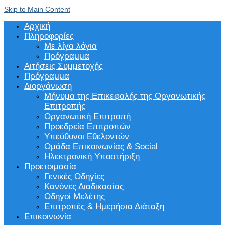
Skip to Main Content
Αρχική
Πληροφορίες
Με λίγα λόγια
Πρόγραμμα
Αιτήσεις Συμμετοχής
Πρόγραμμα
Διοργάνωση
Μήνυμα της Επικεφαλής της Οργανωτικής
Επιτροπής
Οργανωτική Επιτροπή
Προεδρεία Επιτροπών
Υπεύθυνοι Εθελοντών
Ομάδα Επικοινωνίας & Social
Ηλεκτρονική Υποστήριξη
Προετοιμασία
Γενικές Οδηγίες
Κανόνες Διαδικασίας
Οδηγοί Μελέτης
Επιτροπές & Ημερήσια Διάταξη
Επικοινωνία