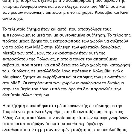
αυτή της Τουρκίας σχετικά με την αναδιάρθρωση των βιβλίων της
ιστορίας. Αναφορά έγινε και στον έλεγχο, τόσο των ΜΜΕ, όσο και
των μέσων κοινωνικής δικτύωσης από τις χώρες Κολομβία και Κίνα
αντίστοιχα.
Το τελευταίο ζήτημα ήταν και αυτό, που απασχόλησε τους
εμπειρογνώμονες μετά την μη συντονισμένη συζήτηση. Το τέλος της
πρώτης μέρας βρήκε τους εκπροσώπους των χωρών να συζητούν
για το ρόλο των ΜΜΕ στην εξάλειψη των φυλετικών διακρίσεων.
Μεταξύ των απόψεων, που ακούστηκαν ήταν αυτή της
εκπροσώπου της Πολωνίας, η οποία τόνισε τον απαιτούμενο
σεβασμό, που πρέπει να αποδίδεται στο λόγο χωρίς την κατάχρησή
του. Κυρώσεις σε μισαλλόδοξο λόγο πρότεινε η Κολομβία, ενώ ο
Μαυρίκιος ζήτησε να εκφράζονται και οι απόψεις των μειονοτήτων
στα ΜΜΕ. Οι εκπρόσωποι των χωρών αναγνώρισαν το δικαίωμα
στην ελευθερία του λόγου υπό τον όρο ότι δεν παρακωλύει την
ελευθερία άλλων ατόμων.
Η συζήτηση επεκτάθηκε στα μέσα κοινωνικής δικτύωσης με την
Τουρκία να προτείνει αλγόριθμο, που θα εντοπίζει μη επιτρεπτές
λέξεις. Αυτό, προκάλεσε την αντίδραση κάποιων εμπειρογνωμόνων,
οι οποίοι υποστήριξαν ότι κάτι τέτοιο θα περιόριζε την
ελευθεροτυπία. Στη μη συντονισμένη συζήτηση, που ακολούθησε,