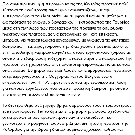
Πιο συγκεκριμένα, η εμπειρογνώμονας της Αλγερίας πρότεινε πολύ
εύστοχα την καθιέρωση ανώνυμων συνεντεύξεων, με την
εμπειρογνώμονα του Μαυρικίου να συμφωνεί και να συμπληρώνει
ως πρόταση το ανώνυμο βιογραφικό. Η εκπρόσωπος της Τουρκίας
μέσα στη πληθώρα των προτάσεών της πρότεινε τη δημιουργία
ηλεκτρονικής πλατφόρμας για καταγγελίες και, κατ’ επέκταση,
μητρώου για παραπτώματα εργαζομένων με γνώμονα τις φυλετικές
διακρίσεις. Η εμπειρογνώμονας της ίδιας χώρας πρότεινε, μάλιστα,
την τοποθέτηση καμερών ασφαλείας στους εργασιακούς χώρους με
σκοπό την εξακρίβωση ενδεχόμενης καταπάτησης δικαιωμάτων. Την
πρόταση αυτή χαιρέτισαν οι υπόλοιποι εμπειρογνώμονες με κάποιο
σκεπτικισμό. Ενημερωτικές εκδηλώσεις και επιμορφώσεις πρότειναν
οι εμπειρογνώμονες της Ουγγαρίας και του Βελγίου, ενώ ο
εκπρόσωπος των Η.Π.Α. πρότεινε έξυπνα την εξωδικαστική λύση
για κάποιον εργαζόμενο, που υπέστη φυλετική διάκριση, με σκοπό
την αποφυγή πολλών εξόδων για εκείνον.
Το δεύτερο θέμα συζήτησης βρήκε σύμφωνους τους περισσότερους
εμπειρογνώμονες. Για το ζήτημα της ρητορικής μίσους, σχεδόν όλοι
οι εκπρόσωποι των κρατών πρότειναν την εκπαίδευση και
γενικότερα την μόρφωση ως λύση. Σημαντική ήταν η πρόταση της
Κολομβίας για την ίδρυση διαπολιτισμικών σχολείων, καθώς και