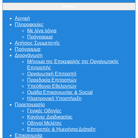
Menu
Αρχική
Πληροφορίες
Με λίγα λόγια
Πρόγραμμα
Αιτήσεις Συμμετοχής
Πρόγραμμα
Διοργάνωση
Μήνυμα της Επικεφαλής της Οργανωτικής
Επιτροπής
Οργανωτική Επιτροπή
Προεδρεία Επιτροπών
Υπεύθυνοι Εθελοντών
Ομάδα Επικοινωνίας & Social
Ηλεκτρονική Υποστήριξη
Προετοιμασία
Γενικές Οδηγίες
Κανόνες Διαδικασίας
Οδηγοί Μελέτης
Επιτροπές & Ημερήσια Διάταξη
Επικοινωνία