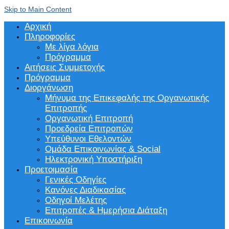
Skip to Main Content
Αρχική
Πληροφορίες
Με λίγα λόγια
Πρόγραμμα
Αιτήσεις Συμμετοχής
Πρόγραμμα
Διοργάνωση
Μήνυμα της Επικεφαλής της Οργανωτικής
Επιτροπής
Οργανωτική Επιτροπή
Προεδρεία Επιτροπών
Υπεύθυνοι Εθελοντών
Ομάδα Επικοινωνίας & Social
Ηλεκτρονική Υποστήριξη
Προετοιμασία
Γενικές Οδηγίες
Κανόνες Διαδικασίας
Οδηγοί Μελέτης
Επιτροπές & Ημερήσια Διάταξη
Επικοινωνία