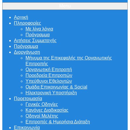
Menu
Αρχική
Πληροφορίες
Με λίγα λόγια
Πρόγραμμα
Αιτήσεις Συμμετοχής
Πρόγραμμα
Διοργάνωση
Μήνυμα της Επικεφαλής της Οργανωτικής
Επιτροπής
Οργανωτική Επιτροπή
Προεδρεία Επιτροπών
Υπεύθυνοι Εθελοντών
Ομάδα Επικοινωνίας & Social
Ηλεκτρονική Υποστήριξη
Προετοιμασία
Γενικές Οδηγίες
Κανόνες Διαδικασίας
Οδηγοί Μελέτης
Επιτροπές & Ημερήσια Διάταξη
Επικοινωνία