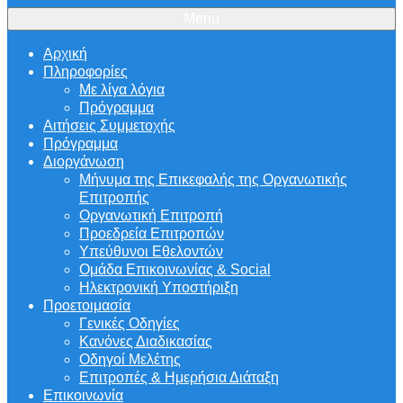
Menu
Αρχική
Πληροφορίες
Με λίγα λόγια
Πρόγραμμα
Αιτήσεις Συμμετοχής
Πρόγραμμα
Διοργάνωση
Μήνυμα της Επικεφαλής της Οργανωτικής
Επιτροπής
Οργανωτική Επιτροπή
Προεδρεία Επιτροπών
Υπεύθυνοι Εθελοντών
Ομάδα Επικοινωνίας & Social
Ηλεκτρονική Υποστήριξη
Προετοιμασία
Γενικές Οδηγίες
Κανόνες Διαδικασίας
Οδηγοί Μελέτης
Επιτροπές & Ημερήσια Διάταξη
Επικοινωνία