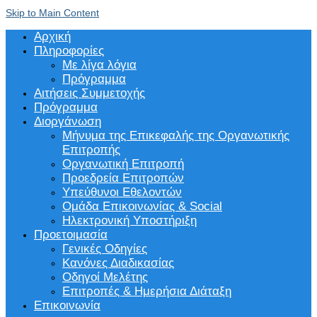
Skip to Main Content
Αρχική
Πληροφορίες
Με λίγα λόγια
Πρόγραμμα
Αιτήσεις Συμμετοχής
Πρόγραμμα
Διοργάνωση
Μήνυμα της Επικεφαλής της Οργανωτικής
Επιτροπής
Οργανωτική Επιτροπή
Προεδρεία Επιτροπών
Υπεύθυνοι Εθελοντών
Ομάδα Επικοινωνίας & Social
Ηλεκτρονική Υποστήριξη
Προετοιμασία
Γενικές Οδηγίες
Κανόνες Διαδικασίας
Οδηγοί Μελέτης
Επιτροπές & Ημερήσια Διάταξη
Επικοινωνία