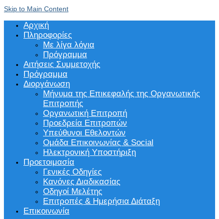
Skip to Main Content
Αρχική
Πληροφορίες
Με λίγα λόγια
Πρόγραμμα
Αιτήσεις Συμμετοχής
Πρόγραμμα
Διοργάνωση
Μήνυμα της Επικεφαλής της Οργανωτικής
Επιτροπής
Οργανωτική Επιτροπή
Προεδρεία Επιτροπών
Υπεύθυνοι Εθελοντών
Ομάδα Επικοινωνίας & Social
Ηλεκτρονική Υποστήριξη
Προετοιμασία
Γενικές Οδηγίες
Κανόνες Διαδικασίας
Οδηγοί Μελέτης
Επιτροπές & Ημερήσια Διάταξη
Επικοινωνία