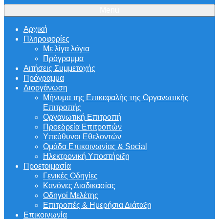
Menu
Αρχική
Πληροφορίες
Με λίγα λόγια
Πρόγραμμα
Αιτήσεις Συμμετοχής
Πρόγραμμα
Διοργάνωση
Μήνυμα της Επικεφαλής της Οργανωτικής
Επιτροπής
Οργανωτική Επιτροπή
Προεδρεία Επιτροπών
Υπεύθυνοι Εθελοντών
Ομάδα Επικοινωνίας & Social
Ηλεκτρονική Υποστήριξη
Προετοιμασία
Γενικές Οδηγίες
Κανόνες Διαδικασίας
Οδηγοί Μελέτης
Επιτροπές & Ημερήσια Διάταξη
Επικοινωνία